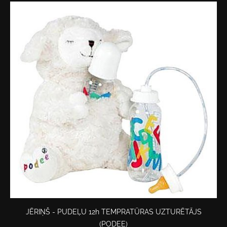
JĒRIŅŠ - PUDEĻU 12h TEMPRATŪRAS UZTURĒTĀJS
(PODEE)