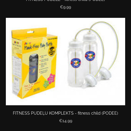
€9.99
FITNESS PUDEĻU KOMPLEKTS - fitness child (PODEE)
€14.99