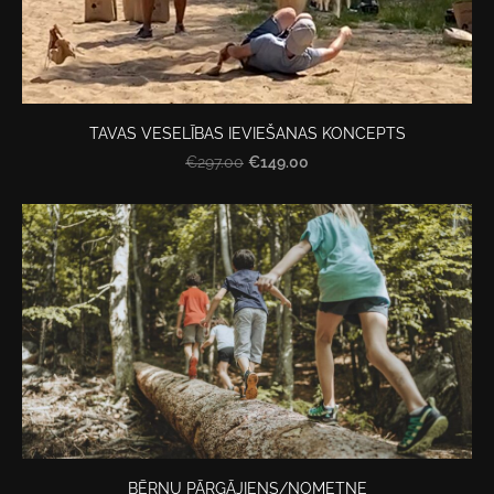
TAVAS VESELĪBAS IEVIEŠANAS KONCEPTS
€149.00
€297.00
BĒRNU PĀRGĀJIENS/NOMETNE