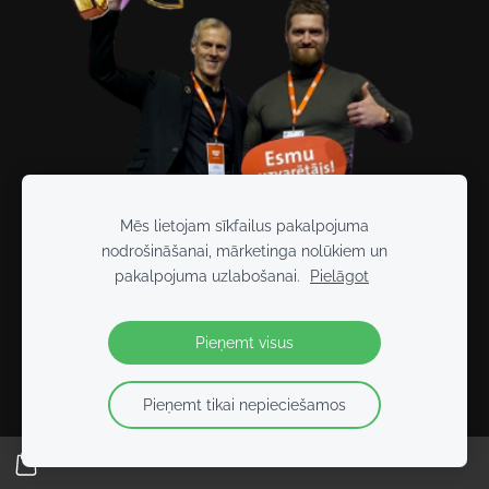
Mēs lietojam sīkfailus pakalpojuma
nodrošināšanai, mārketinga nolūkiem un
pakalpojuma uzlabošanai.
Pielāgot
Pieņemt visus
Pieņemt tikai nepieciešamos