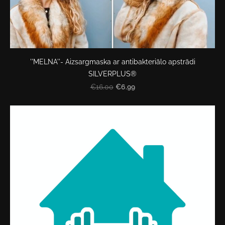
''MELNA''- Aizsargmaska ar antibakteriālo apstrādi
SILVERPLUS®
€6.99
€16.00