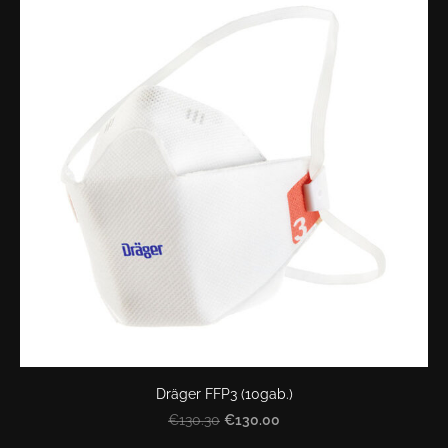
Dräger FFP3 (10gab.)
€130.00
€130.30