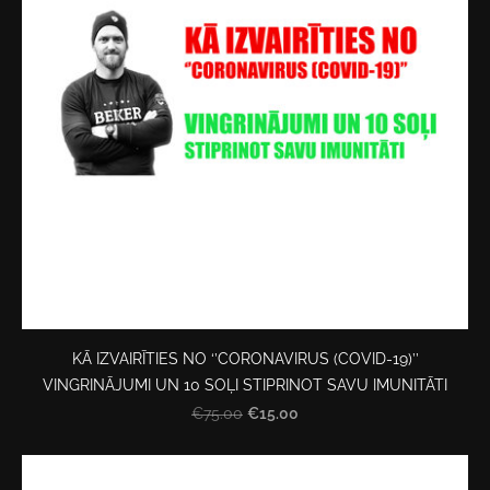
KĀ IZVAIRĪTIES NO ‘’CORONAVIRUS (COVID-19)’’
VINGRINĀJUMI UN 10 SOĻI STIPRINOT SAVU IMUNITĀTI
€15.00
€75.00