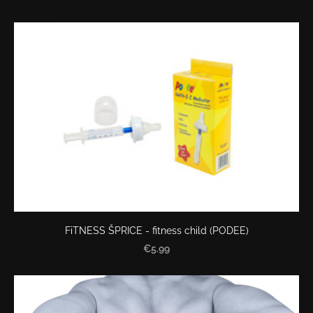
FiTNESS ŠPRICE - fitness child (PODEE)
€5.99