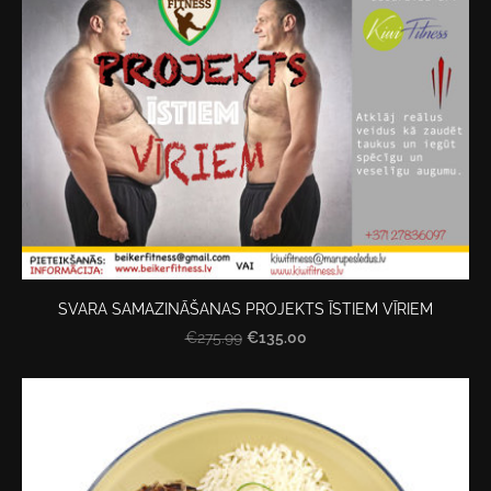
SVARA SAMAZINĀŠANAS PROJEKTS ĪSTIEM VĪRIEM
€135.00
€275.99