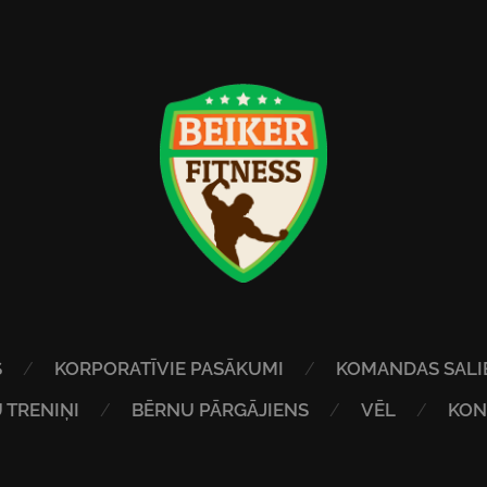
S
KORPORATĪVIE PASĀKUMI
KOMANDAS SALI
 TRENIŅI
BĒRNU PĀRGĀJIENS
VĒL
KON