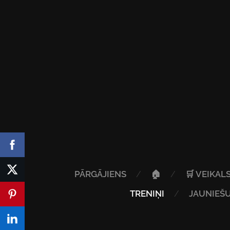
PĀRGĀJIENS
🏠
🛒 VEIKAL
TRENIŅI
JAUNIEŠU