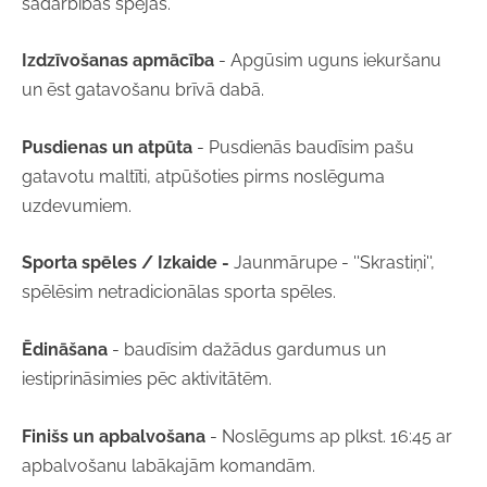
sadarbības spējas.
Izdzīvošanas apmācība
- Apgūsim uguns iekuršanu
un ēst gatavošanu brīvā dabā.
Pusdienas un atpūta
- Pusdienās baudīsim pašu
gatavotu maltīti, atpūšoties pirms noslēguma
uzdevumiem.
Sporta spēles / Izkaide -
Jaunmārupe - ''Skrastiņi'',
spēlēsim netradicionālas sporta spēles.
Ēdināšana
- baudīsim dažādus gardumus un
iestiprināsimies pēc aktivitātēm.
Finišs un apbalvošana
- Noslēgums ap plkst. 16:45 ar
apbalvošanu labākajām komandām.