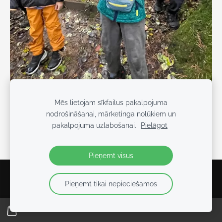
Mēs lietojam sīkfailus pakalpojuma
nodrošināšanai, mārketinga nolūkiem un
pakalpojuma uzlabošanai.
Pielāgot
Pieņemt visus
Sīkdatnes
Pieņemt tikai nepieciešamos
2026 BEIKER FITNESS
- Tikai kopā varam vairāk!