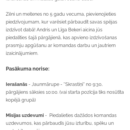
Zēni un meitenes no 5 gadu vecuma, pievienojieties
piedzīvojumam, kur varēsiet pārbaudīt savas spējas
izdzīvot dabā! Andris un Līga Beķeri aicina jūs
piedalīties šajā pārgājienā, kas apvieno izdzīvošanas
prasmju apgūšanu ar komandas darbu un jautriem
izaicinājumiem.
Pasākuma norise:
Ierašanās
- Jaunmārupe - ''Skrastiņi'' no 9:30,
pārgājiens sāksies 10:00. (vai starta pozīcija tiks nosūtīta
kopējā grupā)
Misijas uzdevumi
- Piedalieties dažādos komandas
uzdevumos, kas pārbaudīs jūsu izturību, spēku un