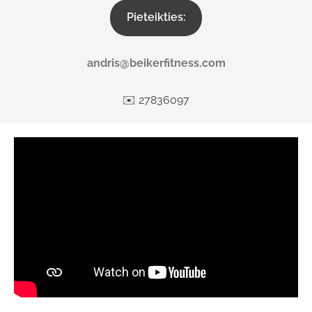
Pieteikties:
andris@beikerfitness.com
✉️ 27836097