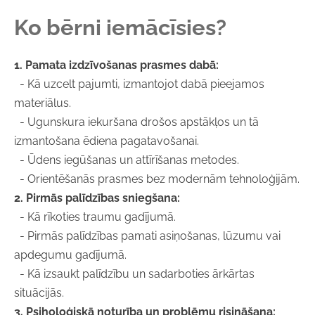
Ko bērni iemācīsies?
1. Pamata izdzīvošanas prasmes dabā:
- Kā uzcelt pajumti, izmantojot dabā pieejamos
materiālus.
- Ugunskura iekuršana drošos apstākļos un tā
izmantošana ēdiena pagatavošanai.
- Ūdens iegūšanas un attīrīšanas metodes.
- Orientēšanās prasmes bez modernām tehnoloģijām.
2. Pirmās palīdzības sniegšana:
- Kā rīkoties traumu gadījumā.
- Pirmās palīdzības pamati asiņošanas, lūzumu vai
apdegumu gadījumā.
- Kā izsaukt palīdzību un sadarboties ārkārtas
situācijās.
3. Psiholoģiskā noturība un problēmu risināšana: