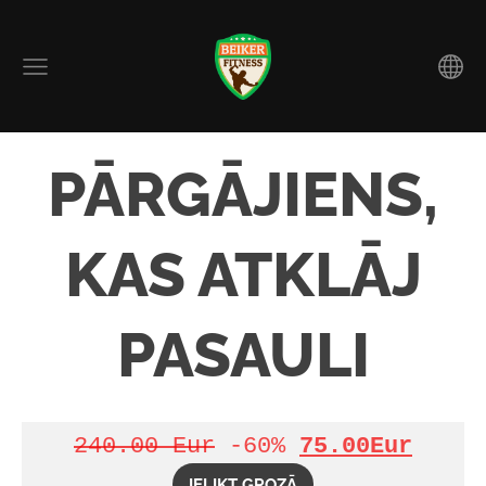
PĀRGĀJIENS,
KAS ATKLĀJ
PASAULI
240.00 Eur
-60%
75.00
Eur
IELIKT GROZĀ