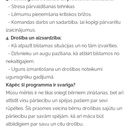
- Stresa pārvaldīšanas tehnikas.
- Lēmumu pieņemšana kritiskos brīžos.
- Komandas darbs un sadarbība, lai kopīgi pārvarētu
izaicinājumus.
4. Drošība un aizsardzība:
- Kā atpazīt bīstamas situācijas un no tām izvairīties.
- Dzīvnieku un augu pazīšana, kā atšķirt bīstamos no
nekaitīgajiem.
- Uguns izmantošana un drošības noteikumi
ugunsgrēku gadījumā.
Kāpēc šī programma ir svarīga?
Mūsu mērķis ir ne tikai sniegt bērniem zināšanas, bet arī
attīstīt viņu pārliecību un spējas pašiem par sevi
rūpēties. Šīs prasmes veicina bērnu drošības sajūtu un
pārliecību par savām spējām, kā arī māca būt
atbildīgiem par savu un citu drošību.