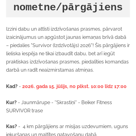
nometne/pārgājiens
Izzini dabu un attīsti izdzīvošanas prasmes, pārvarot
izaicinājumus un apgūstot jaunas iemaņas brīvā dabā
– piedalies "Survivor (Izdzīvotājs) 2026"! Šis pārgājiens ir
lieliska iespēja ne tikai izbaudīt dabu, bet arī iegūt
praktiskas izdzīvošanas prasmes, piedalīties komandas
darbā un radīt neaizmirstamas atmiņas.
Kad?
-
2026. gada 15. jūlijs, no plkst. 10:00 līdz 17:00
Kur?
- Jaunmārupe - ''Skrastiņi'' - Beiker Fitness
SURVIVOR trase
Kas?
- 4 km pārgājiens ar misijas uzdevumiem, uguns
iekuršanas un maltītes gatavošanu dabā.