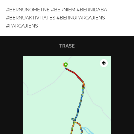
#BERNUNOMETNE #BERNIEM #BĒRNIDABĀ
#BĒRNUAKTIVITĀTES #BERNUPARGAJIENS
#PARGAJIENS
TRASE