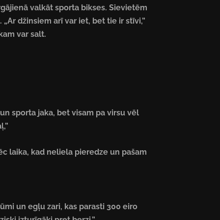
rgājienā valkāt sporta bikses. Sievietēm
Ar džinsiem arī var iet, bet tie ir stīvi,”
kam var salt.
un sporta jaka, bet visam pa virsu vēl
ļ,”
pēc laika, kad neliela pieredze un pašam
mi un egļu zari, kas parasti 300 eiro
ski izturīgāki pret berzi,”