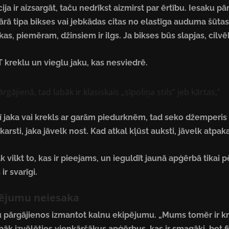
a ir aizsargāt, taču nedrīkst aizmirst par ērtību. Iesaku pā
tārā tipa bikses vai jebkādas citas no elastīga auduma šūtas. „
as, piemēram, džinsiem ir ilgs. Ja bikses būs slapjas, cilvē
t T kreklu un vieglu jaku, kas nesviedrē.
rgājienā, tad labāk ir klasiskais „sīpoliņa stils” jeb kārtas,”
ānī jaka vai krekls ar garām piedurknēm, tad seko džemperis 
 karsti, jaka jāvelk nost. Kad atkal kļūst auksti, jāvelk atpaka
 vilkt to, kas ir pieejams, un ieguldīt jaunā apģērbā tikai 
ir svarīgi.
pējumu neiesaka
 pārgājienos izmantot kalnu ekipējumu. „Mums tomēr ir krū
bāk izvēlēties vienkāršākus apģērbus, kas ir smagāki, bet fizi