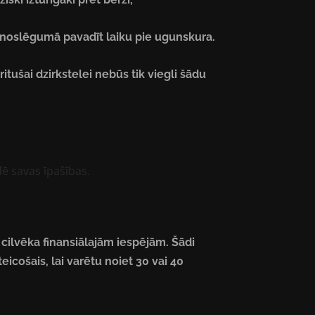
a noslēgumā pavadīt laiku pie ugunskura.
itušai dzirkstelei nebūs tik viegli šādu
dē savas īpašības.
 cilvēka finansiālajām iespējām. Šādi
icošais, lai varētu noiet 30 vai 40