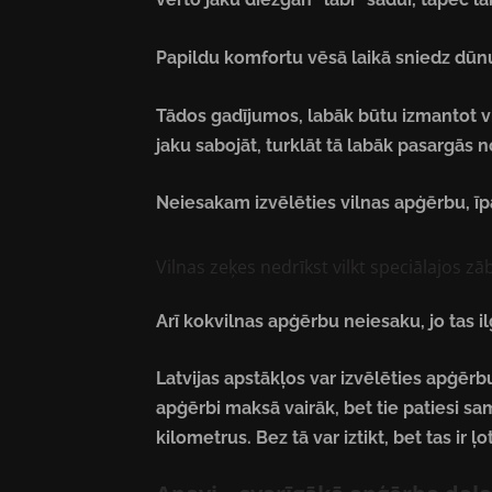
Papildu komfortu vēsā laikā sniedz dūnu
Tādos gadījumos, labāk būtu izmantot vir
jaku sabojāt, turklāt tā labāk pasargās 
Neiesakam izvēlēties vilnas apģērbu, īpa
Vilnas zeķes nedrīkst vilkt speciālajos z
Arī kokvilnas apģērbu neiesaku, jo tas il
Latvijas apstākļos var izvēlēties apģērb
apģērbi maksā vairāk, bet tie patiesi sam
kilometrus. Bez tā var iztikt, bet tas ir ļ