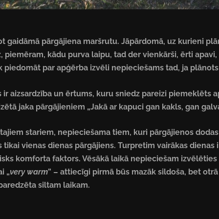
not gaidāmā pārgājiena maršrutu. Jāpārdomā, uz kurieni plānot
z, piemēram, kādu purva laipu, tad der vienkārši, ērti apavi
rāk piedomāt par apģērba izvēli nepieciešams tad, ja plānot
ir aizsardzība un ērtums, kuru sniedz pareizi piemeklēts a
alizētā jaka pārgājieniem „Jakā ar kapuci gan kakls, gan galva
letajiem stariem, nepieciešama tiem, kuri pārgājienos doda
 tikai vienas dienas pārgājiens. Turpretim vairākas dienas i
sks komforta faktors. Vēsākā laikā nepieciešam izvēlēties 
ai „
very warm
” – attiecīgi pirmā būs mazāk sildoša, bet otrā 
ā paredzēta siltam laikam.