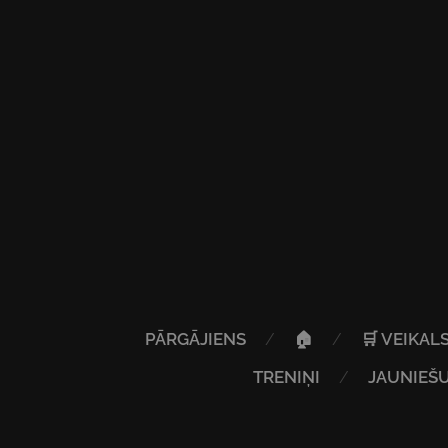
PĀRGĀJIENS
🏠
🛒 VEIKAL
TRENIŅI
JAUNIEŠU