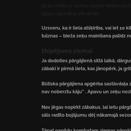
Jūras smiltīs ir vismaz divreiz lielāka sl
kājas nogurdina vēl vairāk.
Uzsveru, ka ir liela atšķirība, vai iet 1
tulznas – bieža zeķu mainīšana palīdz no 
Ekipējums ziemai
Ja dodoties pārgājienā siltā laikā, dā
zābaki ir pirmā lieta, kas jānopērk, ja g
Būtiska pārgājiena apģērba sastāvdaļa zi
nav noberztu kāju” . Apavu un zeķu nozīm
Nav jēgas nopirkt zābakus, lai ietu pārg
sāls radīto bojājumu dēļ nākamajā sezon
Tāpat papildu komfortam ziemas pārgājien