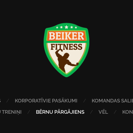
S
KORPORATĪVIE PASĀKUMI
KOMANDAS SALI
 TRENIŅI
BĒRNU PĀRGĀJIENS
VĒL
KON