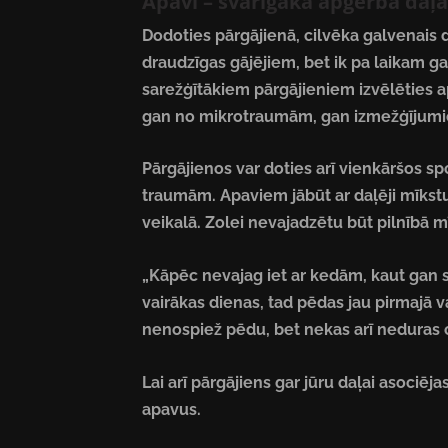
Apavi – svarīgākā apģērba daļa
Dodoties pārgājienā, cilvēka galvenais da
draudzīgas gājējiem, bet ik pa laikam g
sarežģītākiem pārgājieniem izvēlēties ap
gan no mikrotraumām, gan izmežģījum
Pārgājienos var doties arī vienkāršos s
traumām. Apaviem jābūt ar daļēji mīkstu
veikalā. Zolei nevajadzētu būt pilnībā mī
„Kāpēc nevajag iet ar kedām, kaut gan stil
vairākas dienas, tad pēdas jau pirmajā 
nenospiež pēdu, bet nekas arī neduras ca
Lai arī pārgājiens gar jūru daļai asociēj
apavus.