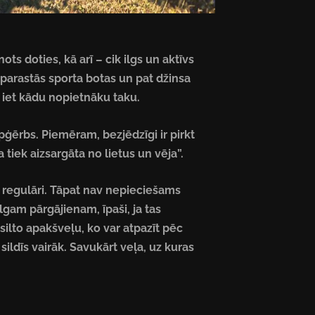
s doties, kā arī – cik ilgs un aktīvs
, parastās sporta botas un pat džinsa
s iet kādu nopietnāku taku.
pģērbs. Piemēram, bezjēdzīgi ir pirkt
 tiek aizsargāta no lietus un vēja”.
s regulāri. Tāpat nav nepieciešams
lgam pārgājienam, īpaši, ja tas
silto apakšveļu, ko var atpazīt pēc
sildīs vairāk. Savukārt veļa, uz kuras