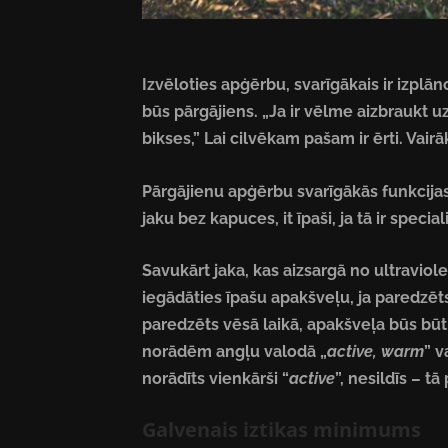
Izvēloties apģērbu, svarīgākais ir izplā
būs pārgājiens. „Ja ir vēlme aizbraukt u
bikses,” Lai cilvēkam pašam ir ērti. Vai
Pārgājienu apģērbu svarīgākās funkcijas 
jaku bez kapuces, it īpaši, ja tā ir speci
Savukārt jaka, kas aizsargā no ultravio
iegādāties īpašu apakšveļu, ja paredzēts
paredzēts vēsā laikā, apakšveļa būs būti
norādēm angļu valodā „
active, warm
” v
norādīts vienkārši “
active
”, nesildīs – t
Galvenais iztikas minimums