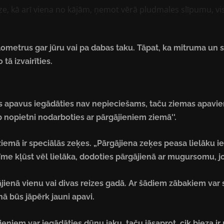
odze, kā arī viena no kājām, ņemot vērā pludmales slīpumu, vis
0 kilometrus gar jūru vai pa dabas taku. Tāpat, ka mitruma un
tā izvairīties.
rgus apavus iegādāties nav nepieciešams, taču ziemas apavi
rib nopietni nodarboties ar pārgājieniem ziemā''.
emā ir speciālās zeķes. „Pārgājiena zeķes peasa lielāku ieg
e kļūst vēl lielāka, dodoties pārgājienā ar mugursomu, jo t
ājienā vienu vai divas reizes gadā. Ar šādiem zābakiem var s
ā būs jāpērk jauni apavi.
iem var iegādāties dūnu jaku, taču jāsaprot, cik bieza ir n