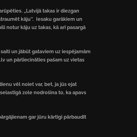
rūpēties. „Latvijā takas ir diezgan
atraumēt kāju''. Iesaku garākiem un
li notur kāju uz takas, kā arī pasargā
o saiti un jābūt gataviem uz iespējamām
lv un pārliecināties pašam uz vietas
enu vēl noiet var, bet, ja jūs ejat
selastīgā zole nodrošina to, ka apavs
 pārgājienam gar jūru kārtīgi pārbaudīt