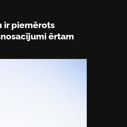
 ir piemērots
kšnosacījumi ērtam