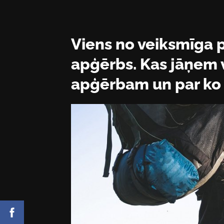
Viens no veiksmīga 
apģērbs. Kas jāņem v
apģērbam un par ko i