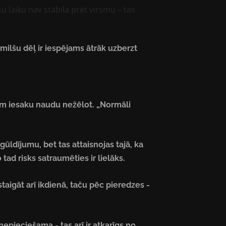
u laiku nav stabila pret virsmu – tas
 smilšu dēļ ir iespējams ātrāk uzberzt
em iesaku naudu nežēlot. „Normāli
ūldījumu, bet tas attaisnojas tajā, ka
ad risks satraumēties ir lielāks.
taigāt arī ikdienā, taču pēc pieredzes -
epieciešama - tas arī ir atkarīgs no