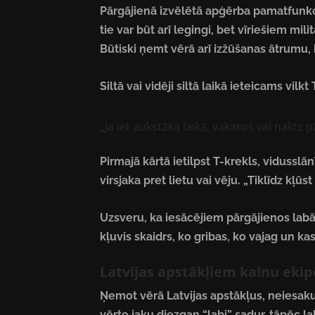
Pārgājienā izvēlētā apģērba pamatfunkcij
tie var būt arī legingi, bet vīriešiem mili
Būtiski ņemt vērā arī izžūšanas ātrumu, k
Siltā vai vidēji siltā laikā ieteicams vilk
„Ja iet aukstākā laikā, vakaros vai nakts pā
Pirmajā kārtā ietilpst T-krekls, vidussl
virsjaka pret lietu vai vēju. „Tiklīdz kļūst
Uzsveru, ka iesācējiem pārgājienos labāk
kļuvis skaidrs, ko gribas, ko vajag un kas 
Latvijas apstākļiem kalnu eki
Ņemot vērā Latvijas apstākļus, neiesaku
vērto jaku diezgan “labi” sadur, tāpēc la