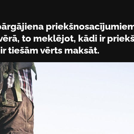
pārgājiena priekšnosacījumiem
ērā, to meklējot, kādi ir prie
r tiešām vērts maksāt.