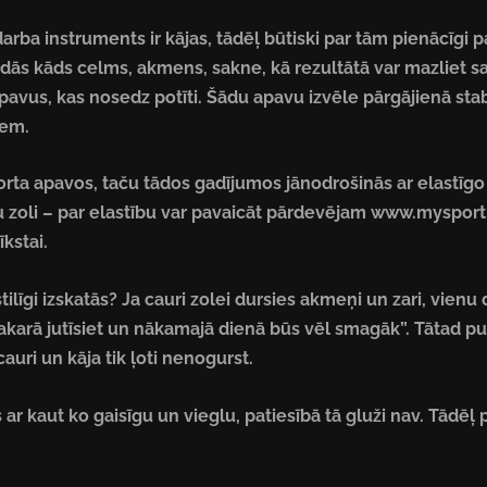
rba instruments ir kājas, tādēļ būtiski par tām pienācīgi pa
adās kāds celms, akmens, sakne, kā rezultātā var mazliet s
avus, kas nosedz potīti. Šādu apavu izvēle pārgājienā stabi
iem.
porta apavos, taču tādos gadījumos jānodrošinās ar elastīg
 zoli – par elastību var pavaicāt pārdevējam www.mysport.
kstai.
īgi izskatās? Ja cauri zolei dursies akmeņi un zari, vienu di
vakarā jutīsiet un nākamajā dienā būs vēl smagāk”. Tātad pu
uri un kāja tik ļoti nenogurst.
as ar kaut ko gaisīgu un vieglu, patiesībā tā gluži nav. Tādēļ