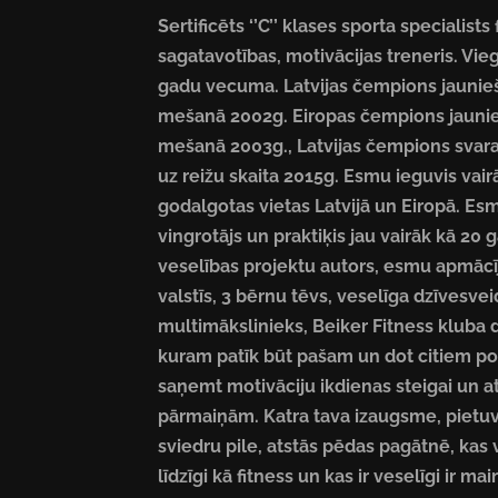
Sertificēts ‘’C’’ klases sporta specialists 
sagatavotības, motivācijas treneris. Vieg
gadu vecuma. Latvijas čempions jaunie
mešanā 2002g. Eiropas čempions jauni
mešanā 2003g., Latvijas čempions svara
uz reižu skaita 2015g. Esmu ieguvis vair
godalgotas vietas Latvijā un Eiropā. Es
vingrotājs un praktiķis jau vairāk kā 2
veselības projektu autors, esmu apmācīji
valstīs, 3 bērnu tēvs, veselīga dzīvesvei
multimākslinieks, Beiker Fitness kluba d
kuram patīk būt pašam un dot citiem pozi
saņemt motivāciju ikdienas steigai un atr
pārmaiņām. Katra tava izaugsme, pietuv
sviedru pile, atstās pēdas pagātnē, kas v
līdzīgi kā fitness un kas ir veselīgi ir 