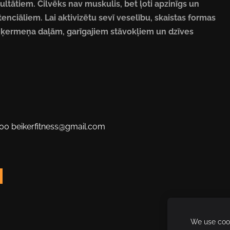
ltātiem. Cilvēks nav muskulis, bet ļoti apzinīgs un
nciāliem. Lai aktivizētu sevī veselību, skaistas formas
ēka ķermeņa daļām, garīgajiem stāvokļiem un dzīves
100
beikerfitness@gmail.com
We use cook