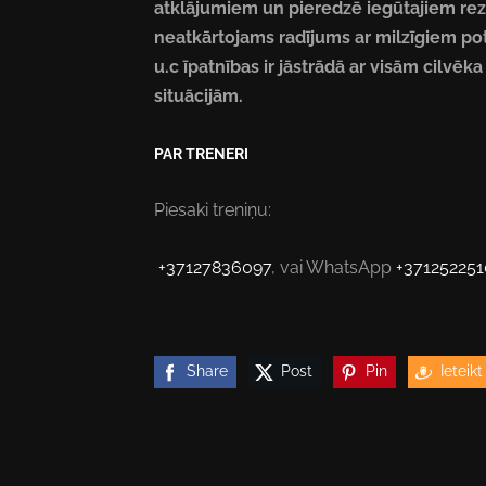
atklājumiem un pieredzē iegūtajiem rezu
neatkārtojams radījums ar milzīgiem pote
u.c īpatnības ir jāstrādā ar visām cilv
situācijām.
PAR TRENERI
Piesaki treniņu:
+37127836097
, vai WhatsApp
+37125225
Share
Post
Pin
Ieteikt