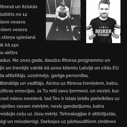
fitnesā un fiziskās
latlēts no 12
šiem vesera
ešiem vesera
 stieņa spiešanā
āk kā 150
mu aktīvs
0 gadus. No 2001 gada, daudzu fitnesa programmu un
s un trenējis vairāk kā 2000 klientu Latvijā un citās EU
da attīstītājs, uzņēmējs, garīga personība,
ibinātājs un vadītājs. A
icinu uz fitnesa treniņiem, katru,
tīvas emocijas. Ja Tu mīli savu ķermeni, un nezini, kur
ast mieru nemierā, tad Tev ir īstais brīdis pieteikties uz
ojoties savam mērķim, nesīs gandarījumu, katra
eidojis ceļu uz Jūsu mērķi. Tehnaloģijas ir attīstījušās,
mainīgi un mūsdienīgi. Darbojos uz pārbaudītiem zinātnes