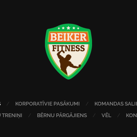
S
KORPORATĪVIE PASĀKUMI
KOMANDAS SALI
 TRENIŅI
BĒRNU PĀRGĀJIENS
VĒL
KON