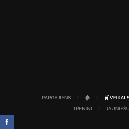
PĀRGĀJIENS
🏠
🛒 VEIKAL
TRENIŅI
JAUNIEŠU