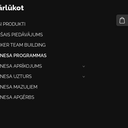
ārlūkot
SI PRODUKTI
AŠAIS PIEDĀVĀJUMS
IKER TEAM BUILDING
TNESA PROGRAMMAS
TNESA APRĪKOJUMS
›
TNESA UZTURS
›
TNESA MAZUĻIEM
TNESA APĢĒRBS