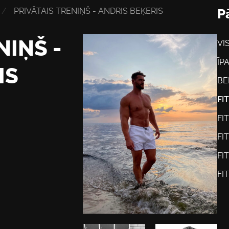
PRIVĀTAIS TRENIŅŠ - ANDRIS BEĶERIS
P
NIŅŠ -
VI
ĪP
IS
BE
FI
FI
FI
FI
FI