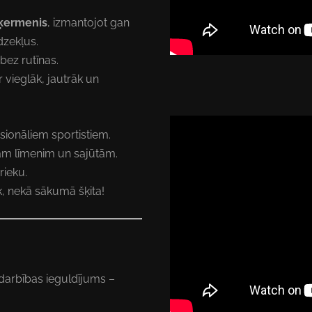
 ķermenis
, izmantojot gan
dzekļus.
 bez rutīnas.
 vieglāk, jautrāk un
sionāliem sportistiem.
vam līmenim un sajūtām.
rieku.
āk, nekā sākumā šķita!
odarbības ieguldījums –