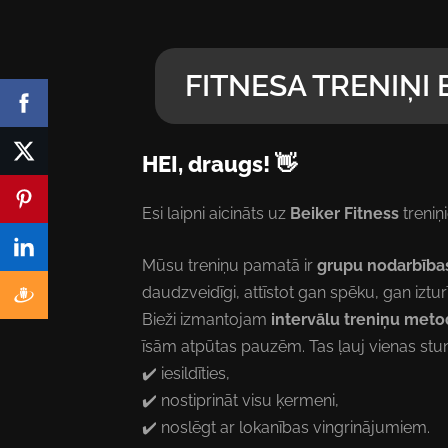
FITNESA TRENIŅI 
HEI, draugs! 👋
Esi laipni aicināts uz
Beiker Fitness
treniņ
Mūsu treniņu pamatā ir
grupu nodarbība
daudzveidīgi, attīstot gan spēku, gan iztur
Bieži izmantojam
intervālu treniņu meto
īsām atpūtas pauzēm. Tas ļauj vienas stun
✔️ iesildīties,
✔️ nostiprināt visu ķermeni,
✔️ noslēgt ar lokanības vingrinājumiem.