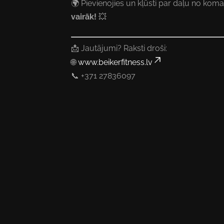
🌍 Pievienojies un kļūsti par daļu no ko
vairāk!
💥
📩 Jautājumi? Raksti droši:
🌐
www.beikerfitness.lv
📞 +371 27836097