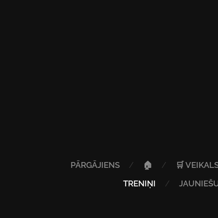
PĀRGĀJIENS
🏠
🛒 VEIKAL
TRENIŅI
JAUNIEŠU