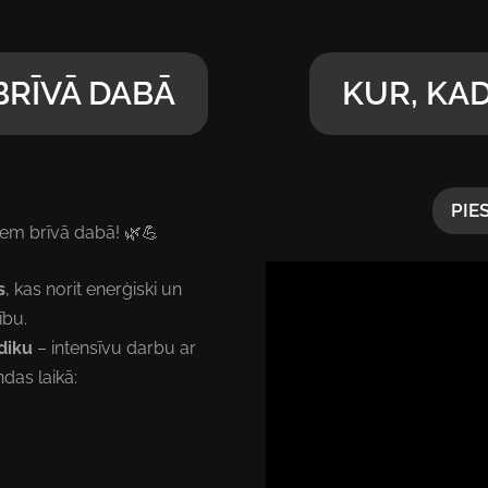
BRĪVĀ DABĀ
KUR, KAD
PIE
iem brīvā dabā! 🌿💪
s
, kas norit enerģiski un
ību.
diku
– intensīvu darbu ar
das laikā: