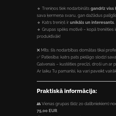
🔹 Treniņos tiek nodarbināts
gandrīz viss
sava ķermeņa svaru, gan dažādus palīglī
🔹 Katrs treniņš ir
unikāls un interesants
,
🔹 Grupas spēks motivē – kopā trenēties ir
produktīvāk!
❌ Mīts: šīs nodarbības domātas tikai profe
✅ Patiesība: katrs pats pielāgo slodzi sa
Galvenais – kustēties precīzi, droši un ar p
Ar laiku Tu pamanīsi, ka vari paveikt vair
Praktiskā informācija:
👥 Vienas grupas (līdz 20 dalībniekiem) n
75,00 EUR
.