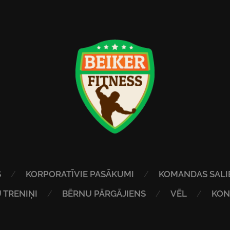
S
KORPORATĪVIE PASĀKUMI
KOMANDAS SALI
 TRENIŅI
BĒRNU PĀRGĀJIENS
VĒL
KON