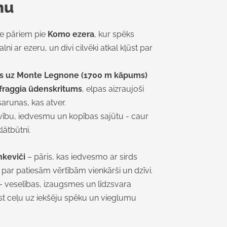
mu
ze pāriem pie
Komo ezera
, kur spēks
ni ar ezeru, un divi cilvēki atkal kļūst par
ns uz Monte Legnone (1700 m kāpums)
fraggia ūdenskritums
, elpas aizraujoši
sarunas, kas atver.
uvību, iedvesmu un kopības sajūtu - caur
lātbūtni.
nkeviči
– pāris, kas iedvesmo ar sirds
par patiesām vērtībām vienkārši un dzīvi.
 veselības, izaugsmes un līdzsvara
rast ceļu uz iekšēju spēku un vieglumu