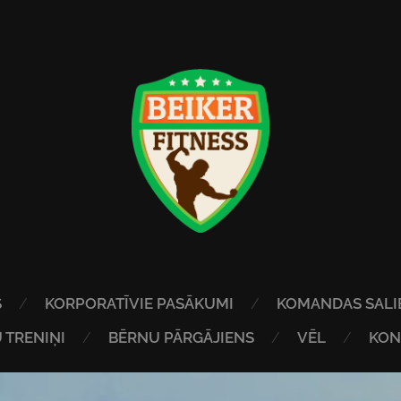
S
KORPORATĪVIE PASĀKUMI
KOMANDAS SALI
 TRENIŅI
BĒRNU PĀRGĀJIENS
VĒL
KON