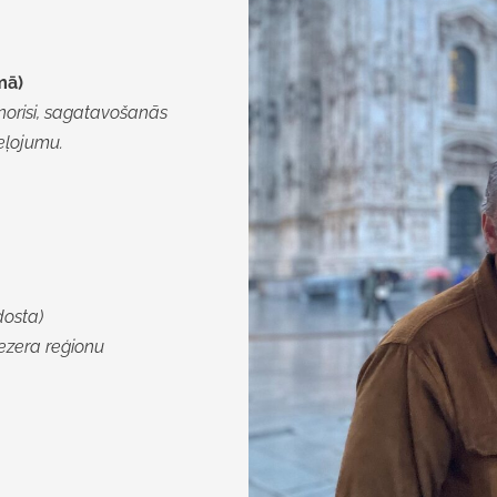
mā)
norisi, sagatavošanās
eļojumu.
dosta)
ezera reģionu