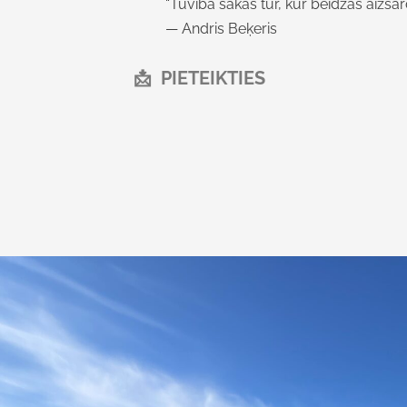
“Tuvība sākas tur, kur beidzas aizsar
— Andris Beķeris
📩 PIETEIKTIES