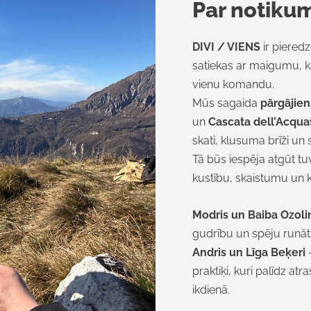
Par notiku
DIVI / VIENS
ir piered
satiekas ar maigumu, kal
vienu komandu.
Mūs sagaida
pārgājie
un
Cascata dell’Acqua
skati, klusuma brīži un 
Tā būs iespēja atgūt t
kustību, skaistumu un k
Modris un Baiba Ozoli
gudrību un spēju runāt 
Andris un Līga Beķeri
–
praktiķi, kuri palīdz at
ikdienā.