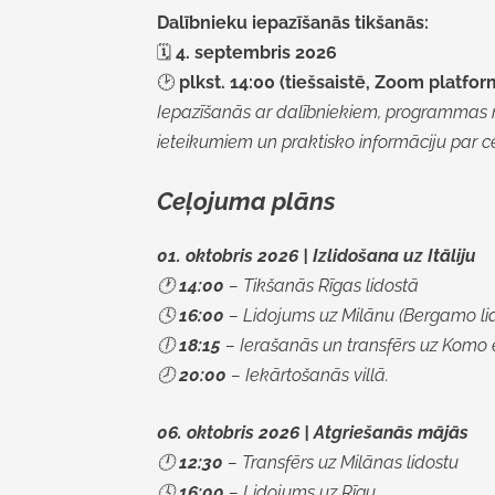
Dalībnieku iepazīšanās tikšanās:
🗓️
4. septembris 2026
🕑
plkst. 14:00 (tiešsaistē, Zoom platfor
Iepazīšanās ar dalībniekiem, programmas 
ieteikumiem un praktisko informāciju par c
Ceļojuma plāns
01. oktobris 2026 | Izlidošana uz Itāliju
🕐
14:00
– Tikšanās Rīgas lidostā
🕓
16:00
– Lidojums uz Milānu (Bergamo li
🕕
18:15
– Ierašanās un transfērs uz Komo 
🕗
20:00
– Iekārtošanās villā.
06. oktobris 2026 | Atgriešanās mājās
🕛
12:30
– Transfērs uz Milānas lidostu
🕓
16:00
– Lidojums uz Rīgu