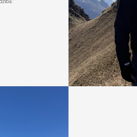
dzība.”