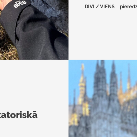
DIVI / VIENS
–
pieredz
zatoriskā