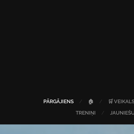
PĀRGĀJIENS
🏠
🛒 VEIKAL
TRENIŅI
JAUNIEŠU