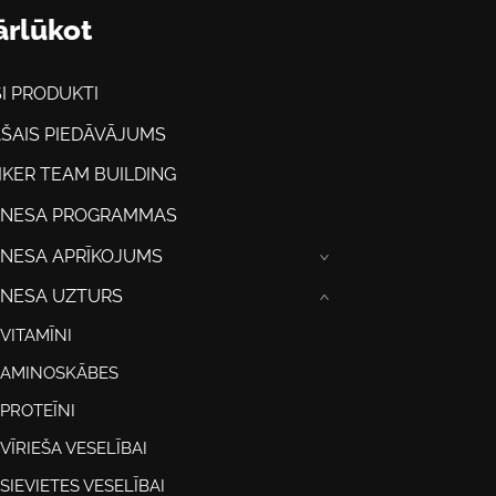
ārlūkot
SI PRODUKTI
AŠAIS PIEDĀVĀJUMS
IKER TEAM BUILDING
TNESA PROGRAMMAS
TNESA APRĪKOJUMS
›
TNESA UZTURS
›
VITAMĪNI
AMINOSKĀBES
PROTEĪNI
VĪRIEŠA VESELĪBAI
SIEVIETES VESELĪBAI