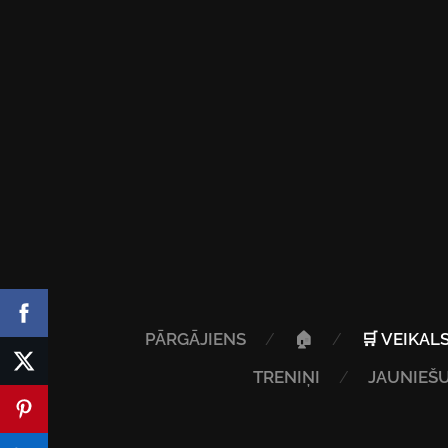
PĀRGĀJIENS
🏠
🛒 VEIKAL
TRENIŅI
JAUNIEŠU