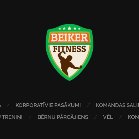
S
KORPORATĪVIE PASĀKUMI
KOMANDAS SALI
 TRENIŅI
BĒRNU PĀRGĀJIENS
VĒL
KON