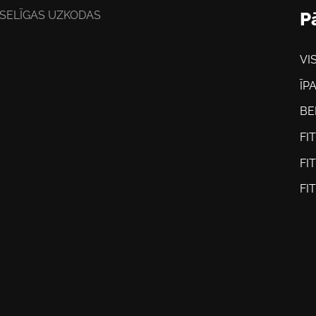
SELĪGAS UZKODAS
P
VI
ĪP
BE
FI
FI
FI