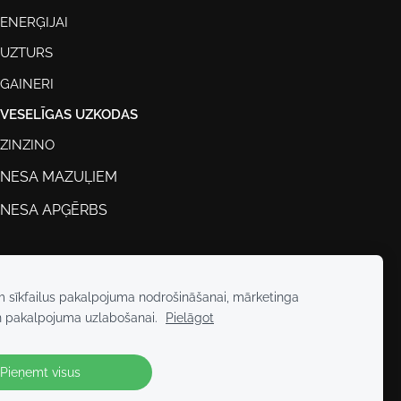
ENERĢIJAI
UZTURS
GAINERI
VESELĪGAS UZKODAS
ZINZINO
TNESA MAZUĻIEM
TNESA APĢĒRBS
m sīkfailus pakalpojuma nodrošināšanai, mārketinga
n pakalpojuma uzlabošanai.
Pielāgot
Pieņemt visus