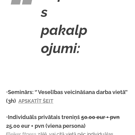
s
pakalp
ojumi:
•
Seminārs:
‘’ Veselības veicināšana darba vietā’’
(3h)
APSKATĪT ŠEIT
•
I
ndividuāls privātais treniņš
50.00 eur + pvn
25.00 eur + pvn
(viena persona)
(
Beiker fitness
zālē, vai citā vietā pēc individuālas