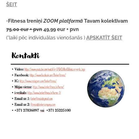
ŠEIT
•
Fitnesa treniņi
ZOOM platformā
Tavam
kolektīvam
7
5
.00
eur + pvn
49,9
9
eur +
pvn
(*laiki
pēc individuālas
vienošanās )
APSKATĪT ŠEIT