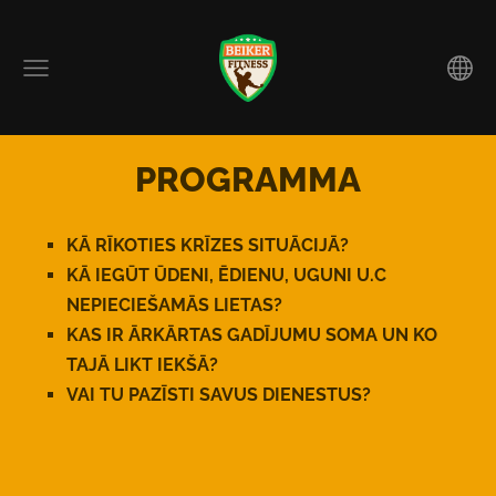
PROGRAMMA
K
Ā
R
Ī
KOTIES KR
Ī
ZES SITU
Ā
CIJ
Ā
?
K
Ā
IEG
Ū
T
Ū
DENI,
Ē
DIENU, UGUNI U.C
NEPIECIE
ŠAMĀS
LIETAS?
KAS IR
Ā
RK
Ā
RTAS GAD
Ī
JUMU SOMA UN KO
TAJ
Ā
LIKT IEK
Š
Ā
?
VAI TU PAZ
Ī
STI SAVUS DIENESTUS?