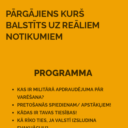
P
Ā
RG
Ā
JIENS KUR
Š
BALST
Ī
TS UZ RE
Ā
LIEM
NOTIKUMIEM
PROGRAMMA
KAS IR MILIT
Ā
R
Ā
APDRAUD
Ē
JUMA P
Ā
R
VAR
Ē
Š
ANA?
PRETO
Š
AN
Ā
S SPIEDIENAM/ APST
Ā
K
Ļ
IEM!
K
Ā
DAS IR TAVAS TIES
Ī
BAS!
K
Ā
R
Ī
KO TIES, JA VALST
Ī
IZSLUDINA