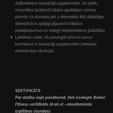
dalībniekam savlaicīgi sagatavoties, lai spētu
noturēties (izdzīvot)
šādos apstākļos vismaz
pirmās 72 stundas jeb 3 diennaktis līdz atbildīgie
dienesti būs spējīgi atjaunot kritiskos
pakalpojumus un sniegt nepieciešamo palīdzību.
Labākais veids, kā pasargāt sevi un savus
tuviniekus ir savlaicīgi sagatavoties jebkādai
ekstremālai situācijai.
SERTIFIK
Ā
TS
Par dal
ī
bu
š
aj
ā
pas
ā
kum
ā
, tiek izsniegts Beiker
Fitness
sertifik
ā
ts (8 ak.st.- akad
ē
misk
ā
s
izgl
ī
t
ī
bas stundas).