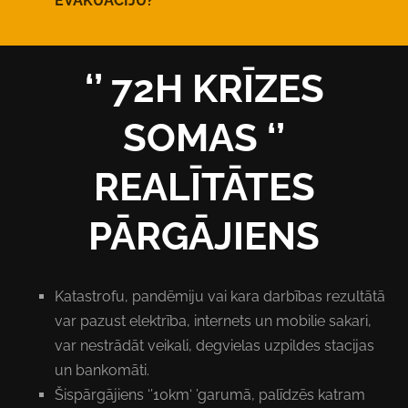
EVAKU
Ā
CIJU?
‘’ 72H KRĪZES
SOMAS ‘’
REAL
Ī
T
Ā
TES
P
Ā
RG
Ā
JIENS
Katastrofu, pandēmiju vai kara darbības rezultātā
var pazust elektrība, internets un mobilie sakari,
var nestrādāt veikali, degvielas uzpildes stacijas
un bankomāti.
Šispārgājiens ‘’10km‘ ’garumā, palīdzēs katram