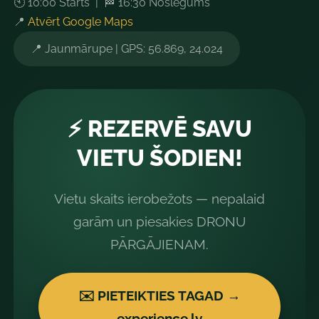
🕙 10:00 Starts | 🏁 16:30 Noslēgums
📍
Atvērt Google Maps
📍 Jaunmārupe | GPS: 56.869, 24.024
⚡ REZERVĒ SAVU
VIETU ŠODIEN!
Vietu skaits ierobežots — nepalaid
garām un piesakies DRONU
PĀRGĀJIENAM.
✉️ PIETEIKTIES TAGAD →
experience.lv