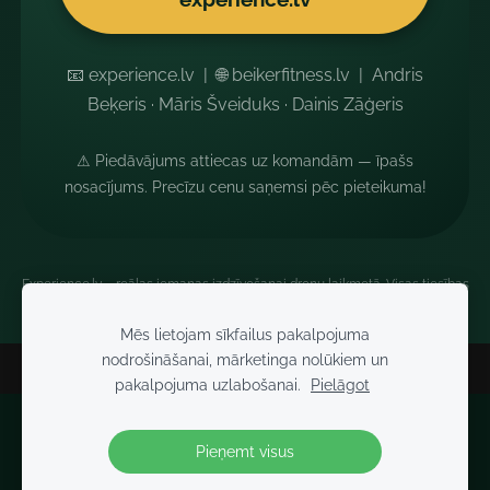
📧 experience.lv | 🌐 beikerfitness.lv | Andris
Beķeris · Māris Šveiduks · Dainis Zāģeris
⚠ Piedāvājums attiecas uz komandām — īpašs
nosacījums. Precīzu cenu saņemsi pēc pieteikuma!
Experience.lv – reālas iemaņas izdzīvošanai dronu laikmetā. Visas tiesības
aizsargātas.
Mēs lietojam sīkfailus pakalpojuma
nodrošināšanai, mārketinga nolūkiem un
pakalpojuma uzlabošanai.
Pielāgot
Sīkdatnes
Pieņemt visus