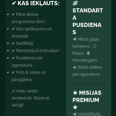
✔ KAS IEKĻAUTS:
🍖
STANDART
✔ Pilna dienas
A
programma (6h+)
PUSDIENA
✔ Viss aprīkojums un
S
materiāli
🥩 Meža gaļas
✔ Sertifikāti
konservs · 🍞
✔ Pieredzējuši instruktori
Maize · 🍫
✔ Pusdienas pie
Hematogēns ·
ugunskura
🔥 Siltais ēdiens
✔ Foto & video no
pie ugunskura
pārgājiena
⚠ Vietu skaits
★ MISIJAS
ierobežots. Rezervē
PREMIUM
laicīgi!
★
🥩 VAKARIŅAS