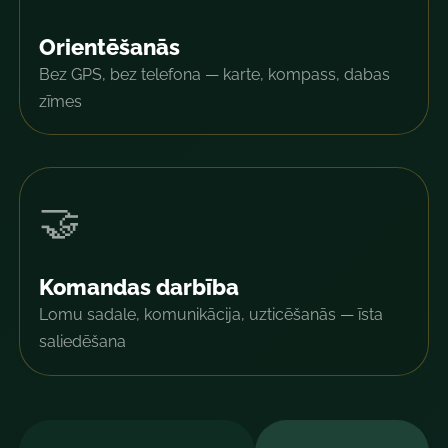
Orientēšanās
Bez GPS, bez telefona — karte, kompass, dabas
zīmes
🤝
Komandas darbība
Lomu sadale, komunikācija, uzticēšanās — īsta
saliedēšana