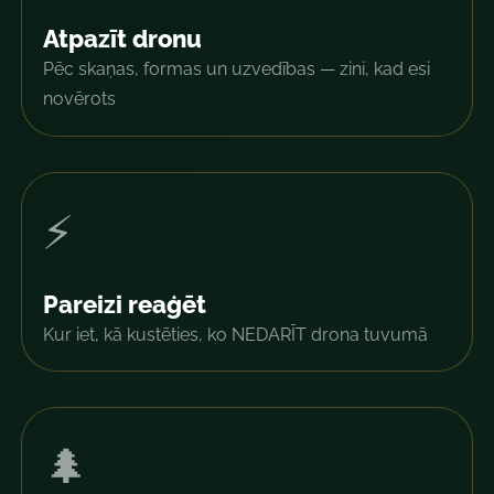
Atpazīt dronu
Pēc skaņas, formas un uzvedības — zini, kad esi
novērots
⚡
Pareizi reaģēt
Kur iet, kā kustēties, ko NEDARĪT drona tuvumā
🌲