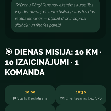
💡 Dronu Pārgājiens nav ekstrēms kurss. Tas
ir gudrs, aizraujošs team building, kas tev dod
reālas iemaņas — atpazīt dronu, saprast
situāciju un rīkoties pareizi.
🎯 DIENAS MISIJA: 10 KM ·
10 IZAICINĀJUMI · 1
KOMANDA
10:00
10:30
🏁 Starts & iedalīšana
🗺️ Orientēšanās bez GPS