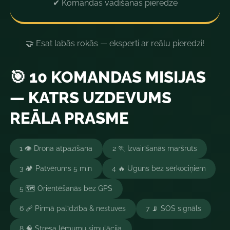
✔ Komandas vadīšanas pieredze
🤝 Esat labās rokās — eksperti ar reālu pieredzi!
🎯 10 KOMANDAS MISIJAS
— KATRS UZDEVUMS
REĀLA PRASME
1 👁️ Drona atpazīšana
2 🏃 Izvairīšanās maršruts
3 🏕️ Patvērums 5 min
4 🔥 Uguns bez sērkociņiem
5 🗺️ Orientēšanās bez GPS
6 🩹 Pirmā palīdzība & nestuves
7 📡 SOS signāls
8 🧠 Stresa lēmumu simulācija