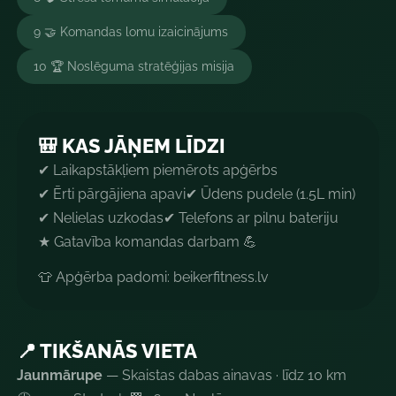
9 🤝 Komandas lomu izaicinājums
10 🏆 Noslēguma stratēģijas misija
🎒 KAS JĀŅEM LĪDZI
✔ Laikapstākļiem piemērots apģērbs
✔ Ērti pārgājiena apavi
✔ Ūdens pudele (1.5L min)
✔ Nelielas uzkodas
✔ Telefons ar pilnu bateriju
★ Gatavība komandas darbam 💪
👕 Apģērba padomi: beikerfitness.lv
📍 TIKŠANĀS VIETA
Jaunmārupe
— Skaistas dabas ainavas · līdz 10 km