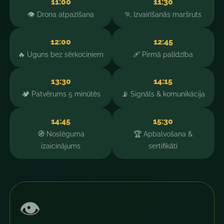
11:00
11:30
👁️ Drona atpazīšana
🏃 Izvairīšanās maršruts
12:00
12:45
🔥 Uguns bez sērkociņiem
🩹 Pirmā palīdzība
13:30
14:15
🏕️ Patvērums 5 minūtēs
📡 Signāls & komunikācija
14:45
15:30
🧭 Noslēguma
🏆 Apbalvošana &
izaicinājums
sertifikāti
👁️