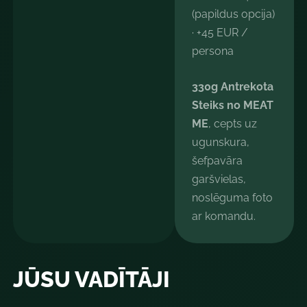
(papildus opcija)
· +45 EUR /
persona
330g Antrekota
Steiks no MEAT
ME
, cepts uz
ugunskura,
šefpavāra
garšvielas,
noslēguma foto
ar komandu.
JŪSU VADĪTĀJI