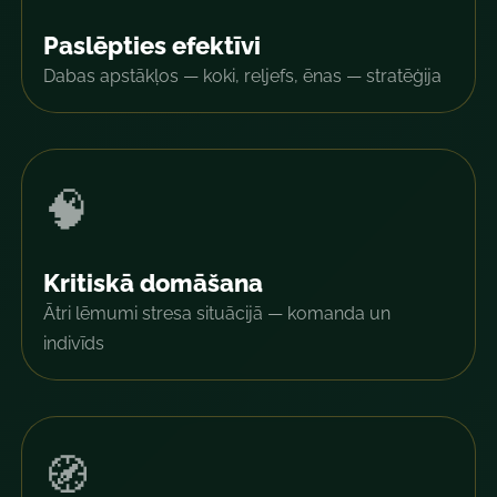
Paslēpties efektīvi
Dabas apstākļos — koki, reljefs, ēnas — stratēģija
🧠
Kritiskā domāšana
Ātri lēmumi stresa situācijā — komanda un
indivīds
🧭