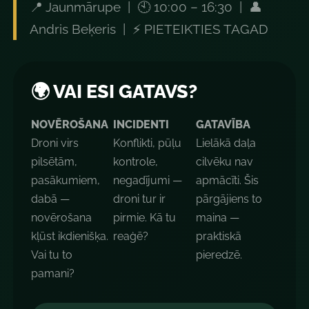
📍 Jaunmārupe | 🕙 10:00 – 16:30 | 👤
Andris Beķeris | ⚡ PIETEIKTIES TAGAD
🌍 VAI ESI GATAVS?
NOVĒROŠANA
INCIDENTI
GATAVĪBA
Droni virs
Konflikti, pūļu
Lielākā daļa
pilsētām,
kontrole,
cilvēku nav
pasākumiem,
negadījumi —
apmācīti. Šis
dabā —
droni tur ir
pārgājiens to
novērošana
pirmie. Kā tu
maina —
kļūst ikdienišķa.
reaģē?
praktiskā
Vai tu to
pieredzē.
pamani?