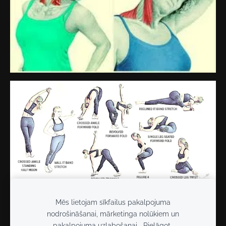
Mēs lietojam sīkfailus pakalpojuma
nodrošināšanai, mārketinga nolūkiem un
Sīkdatnes
pakalpojuma uzlabošanai.
Pielāgot