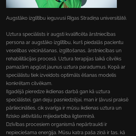
Augstāko izglītību ieguvusi Rīgas Stradiņa universitātē.
Uztura speciālists ir augsti kvalificēta ārstniecības
persona ar augstāko izglītību, kurš piedalās pacientu
veselības veicināšanas, izglītošanas, ārstniecības un
rehabilitācijas procesā. Uztura terapijas laikā cilvēks
pamazām apgūst jaunus uztura paradumus. Kopā ar
speciālistu tiek izveidots optimāls ēšanas modelis
konkrētam cilvēkam.
Ilgadējā pieredze
ikdienas darbā gan kā uztura
speciālistei, gan deju pasniedzējai, man ir ļāvusi praksē
pārliecināties, cik svarīga ir mūsu ikdienas uztura un
fizisko aktivitāšu mijiedarbība ilgtermiņā.
Dzīvības procesiem organismā nepārtraukti ir
nepieciešama enerģija. Mūsu katra paša ziņā ir tas, kā