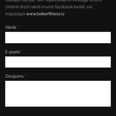
zinātnē droši raksti mums facebook kontā, vai
mājaslapā
www.beikerfitness.lv
Vārds
*
E-pasts
*
Ziņojums
*