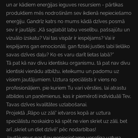
un ar kādiem enerģijas ieguves resursiem - pārtikas
produktiem mēs nodrošinām sev ikdienā nepieciešamo
enerģiju. Gandrīz katrs no mums kādā dzīves posmā
sev ir jautājis: „Kā saglabāt labu veselību, pašsajūtu un
vizuālo izskatu? Vai tas vispār ir iespējams? Vai ir
iespējams gan emocionāli, gan fiziski justies labi lielāko
savas dzīves daļu? Ko es varu darīt lietas labā?”
Tā pat kā nav divu identisku organismu, tā pat nav divu
identiski vienādu atbilžu, ieteikumu un padomu uz
visiem jautājumiem. Uztura speciālists ir viens no
profesionāļiem, pie kuriem Tu vari vērsties, lai atrastu
atbildes un paņēmienus, kas ir piemēroti individuāli Tev,
Tavas dzīves kvalitātes uzlabošanai.
Projektā „Rāpo uz zāli” ietvaros kopā ar uztura
speciālistu noskaidro kā spēt ne vien skriet uz zāli, bet
arī „skriet un diet dzīvē” pēc nodarbības!
Jautājumus par Sev nepieciešamo veselīga uztura