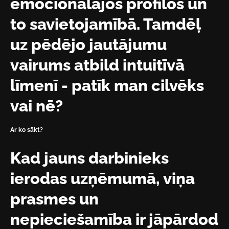
emocionālajos profilos un
to savietojamībā. Tamdēļ
uz pēdējo jautājumu
vairums atbild intuitīvā
līmenī - patīk man cilvēks
vai nē?
Ar ko sākt?
Kad jauns darbinieks
ierodas uzņēmumā, viņa
prasmes un
nepieciešamība ir jāpārdod