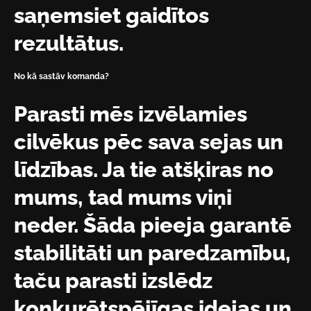
saņemsiet gaidītos
rezultātus.
No kā sastāv komanda?
Parasti mēs izvēlamies
cilvēkus pēc sava sejas un
līdzības. Ja tie atšķiras no
mums, tad mums viņi
neder. Šāda pieeja garantē
stabilitāti un paredzamību,
taču parasti izslēdz
konkurētspējīgas idejas un