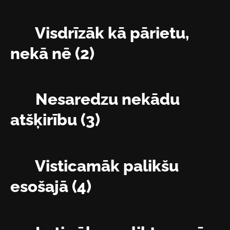
Visdrīzāk kā pārietu,
nekā nē (2)
Nesaredzu nekādu
atšķirību (3)
Visticamāk palikšu
esošajā (4)