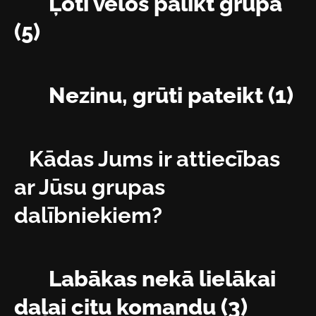
Ļoti vēlos palikt grupā
(5)
Nezinu, grūti pateikt (1)
Kādas Jums ir attiecības
ar Jūsu grupas
dalībniekiem?
Labākas nekā lielākai
daļai citu komandu (3)