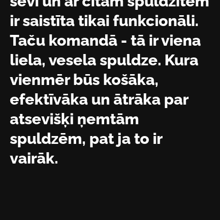
sevi un ar citām spuldzītēm
ir saistīta tikai funkcionāli.
Taču komandā - tā ir viena
liela, vesela spuldze. Kura
vienmēr būs košāka,
efektīvāka un ātrāka par
atsevišķi ņemtām
spuldzēm, pat ja to ir
vairāk.