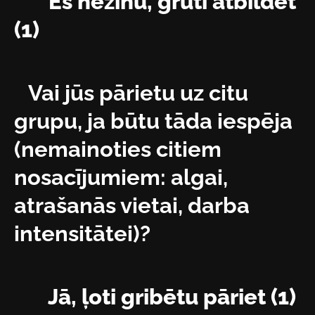
Es nezinu, grūti atbildēt
(1)
Vai jūs pārietu uz citu
grupu, ja būtu tāda iespēja
(nemainoties citiem
nosacījumiem: algai,
atrašanās vietai, darba
intensitātei)?
Jā, ļoti gribētu pāriet (1)