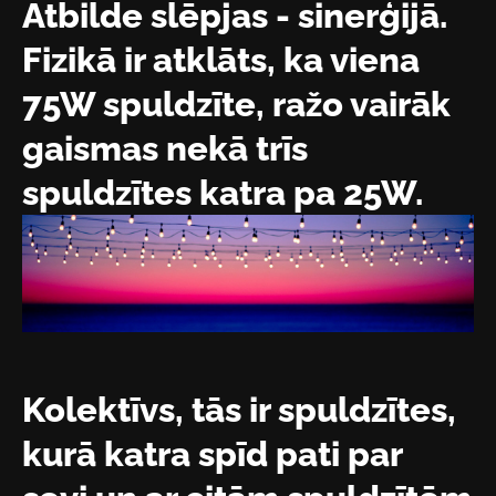
Atbilde slēpjas - sinerģijā.
Fizikā ir atklāts, ka viena
75W spuldzīte, ražo vairāk
gaismas nekā trīs
spuldzītes katra pa 25W.
Kolektīvs, tās ir spuldzītes,
kurā katra spīd pati par