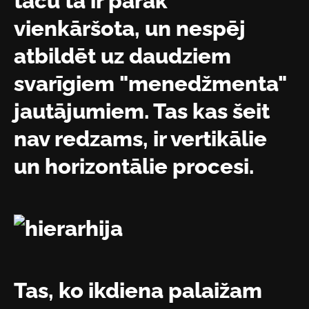
taču tā ir pārāk
vienkāršota, un nespēj
atbildēt uz daudziem
svarīgiem "menedžmenta"
jautājumiem. Tas kas šeit
nav redzams, ir vertikālie
un horizontālie procesi.
Tas, ko ikdiena palaižam