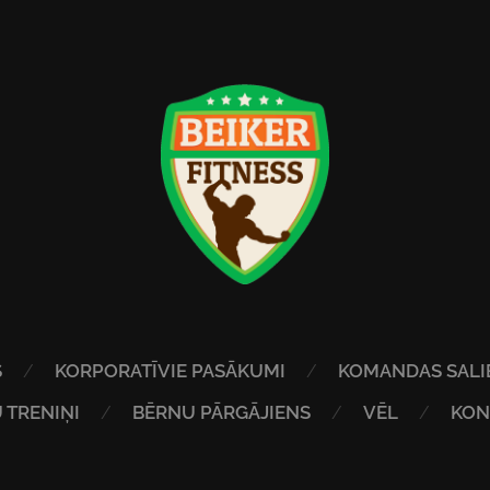
S
KORPORATĪVIE PASĀKUMI
KOMANDAS SALI
 TRENIŅI
BĒRNU PĀRGĀJIENS
VĒL
KON