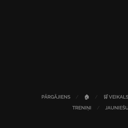
PĀRGĀJIENS
🏠
🛒 VEIKAL
TRENIŅI
JAUNIEŠU