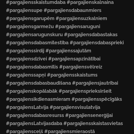
#pargajiensskaistumdaba #pargajienskalnaina
#pargajiensupe #pargajiensdabaunmiers
#pargajiensgarupēm #pargajiensuzkalniem
#pargajiensgarmežu #pargajiensaruguni
#pargajiensarugunskuru #pargajiensdabastakas
#pargajiensdabasmīlestība #pargajiensdabasprieki
#pargajienssirdij #pargajienssajutām
#pargajiensdzīvei #pargajiensapzinātībai
#pargajiensdabasmīlis #pargajiensvēlreiz
#pargajienssapņi #pargajiensskaistums
#pargajiensdabasbaudīšana #pargajiensjautrībai
#pargajienskopālabāk #pargajiensprieksiršeit
#pargajiensikdienasmieram #pargajiensspēcīgāks
#pargajiensLatvija #pargajiensvisulatvija
#pargajiensdabasresurss #pargajiensenerģijai
#pargajiensLatvijasdaba #pargajiensskaistasvietas
#pargajiensceļš #pargajiensmieraostā