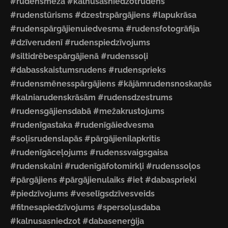
#rudensmežā #kalnusasniedzotrudens
#rudenstūrisms #dzestrspārgājiens #lapukrāsa
#rudenspārgājienuiedvesma #rudensfotogrāfija
#dzīverudenī #rudenspiedzīvojums
#siltidrēbespārgājienā #rudenssoļi
#dabasskaistumsrudens #rudensprieks
#rudensmēnesspārgājiens #kājāmrudensnoskaņās
#kalniarudenskrāsām #rudensdzestrums
#rudensgājiensdabā #mežakrustojums
#rudenīgastaka #rudenīgāiedvesma
#soļisrudenslapās #pārgājienilapkritis
#rudenīgāceļojums #rudenssvaigsgaisa
#rudenskalni #rudenīgāfotomirkļi #rudenssoļos
#pārgājiens #pārgājienulaiks #iet #dabasprieki
#piedzīvojums #veselīgsdzīvesveids
#fitnesapiedzīvojums #spersoļusdaba
#kalnusasniedzot #dabasenerģija