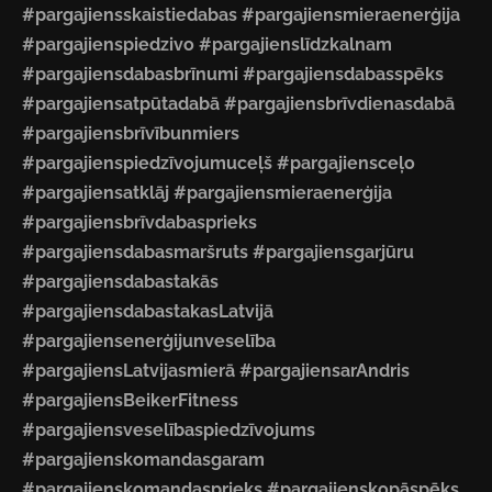
#pargajiensskaistiedabas #pargajiensmieraenerģija
#pargajienspiedzivo #pargajienslīdzkalnam
#pargajiensdabasbrīnumi #pargajiensdabasspēks
#pargajiensatpūtadabā #pargajiensbrīvdienasdabā
#pargajiensbrīvībunmiers
#pargajienspiedzīvojumuceļš #pargajiensceļo
#pargajiensatklāj #pargajiensmieraenerģija
#pargajiensbrīvdabasprieks
#pargajiensdabasmaršruts #pargajiensgarjūru
#pargajiensdabastakās
#pargajiensdabastakasLatvijā
#pargajiensenerģijunveselība
#pargajiensLatvijasmierā #pargajiensarAndris
#pargajiensBeikerFitness
#pargajiensveselībaspiedzīvojums
#pargajienskomandasgaram
#pargajienskomandasprieks #pargajienskopāspēks