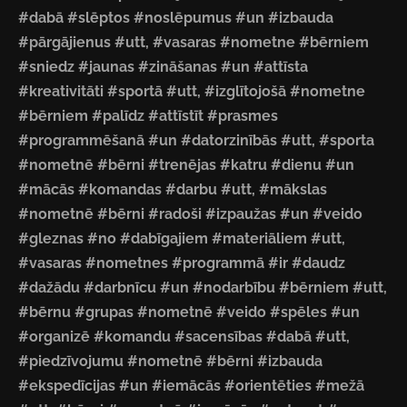
#dabā #slēptos #noslēpumus #un #izbauda
#pārgājienus #utt, #vasaras #nometne #bērniem
#sniedz #jaunas #zināšanas #un #attīsta
#kreativitāti #sportā #utt, #izglītojošā #nometne
#bērniem #palīdz #attīstīt #prasmes
#programmēšanā #un #datorzinībās #utt, #sporta
#nometnē #bērni #trenējas #katru #dienu #un
#mācās #komandas #darbu #utt, #mākslas
#nometnē #bērni #radoši #izpaužas #un #veido
#gleznas #no #dabīgajiem #materiāliem #utt,
#vasaras #nometnes #programmā #ir #daudz
#dažādu #darbnīcu #un #nodarbību #bērniem #utt,
#bērnu #grupas #nometnē #veido #spēles #un
#organizē #komandu #sacensības #dabā #utt,
#piedzīvojumu #nometnē #bērni #izbauda
#ekspedīcijas #un #iemācās #orientēties #mežā