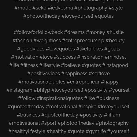
#mode #seko #iedvesma #photography #style
#photooftheday #loveyourself #quotes
#followforfollowback #dreams #money #hustle
#fashion #weightloss #entrepreneurship #beauty
#goodvibes #lovequotes #likeforlikes
#goals
#motivation #love #success #inspiration #mindset
#life #fitness #lifestyle #believe #quotes #instagood
#positivevibes #happiness #selflove
#motivationalquotes #entrepreneur #happy
#instagram #bhfyp #loveyourself #positivity #yourself
#follow #inspirationalquotes #like #business
#quoteoftheday #motivational #inspire
#loveyourself
#business #quoteoftheday #positivity #fitfam
#motivational #sport #photooftheday #photography
#healthylifestyle #healthy #quote #gymlife #yourself