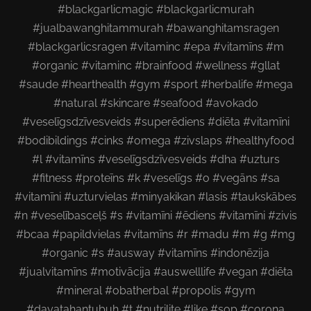
#blackgarlicmagic #blackgarlicmurah
#jualbawanghitammurah #bawanghitamsragen
#blackgarlicsragen #vitaminc #epa #vitamīns #m
#organic #vitaminc #brainfood #wellness #gllat
#saude #hearthealth #gym #sport #herbalife #mega
#natural #skincare #seafood #avokado
#veselīgsdzīvesveids #superēdiens #diēta #vitamīni
#bodibildings #cinks #omega #zivslaps #healthyfood
#l #vitamīns #veselīgsdzīvesveids #dha #uzturs
#fitness #proteīns #k #veselīgs #o #vegāns #sa
#vitamīni #uzturvielas #minyakikan #lasis #taukskābes
#n #veselībasceļš #s #vitamīni #ēdiens #vitamīni #zivis
#bcaa #papildvielas #vitamīns #r #madu #m #g #mg
#organic #s #ausway #vitamīns #indonēzija
#jualvitamīns #motivācija #auswelllife #vegan #diēta
#mineral #obatherbal #propolis #gym
#dayatahantubuh #t #nutrilite #like #sop #corona