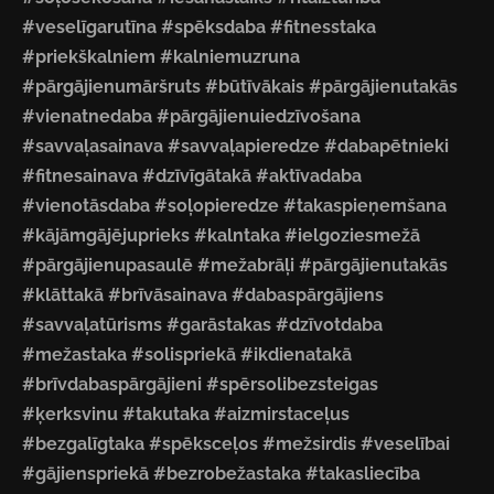
#veselīgarutīna #spēksdaba #fitnesstaka
#priekškalniem #kalniemuzruna
#pārgājienumāršruts #būtīvākais #pārgājienutakās
#vienatnedaba #pārgājienuiedzīvošana
#savvaļasainava #savvaļapieredze #dabapētnieki
#fitnesainava #dzīvīgātakā #aktīvadaba
#vienotāsdaba #soļopieredze #takaspieņemšana
#kājāmgājējuprieks #kalntaka #ielgoziesmežā
#pārgājienupasaulē #mežabrāļi #pārgājienutakās
#klāttakā #brīvāsainava #dabaspārgājiens
#savvaļatūrisms #garāstakas #dzīvotdaba
#mežastaka #solispriekā #ikdienatakā
#brīvdabaspārgājieni #spērsolibezsteigas
#ķerksvinu #takutaka #aizmirstaceļus
#bezgalīgtaka #spēksceļos #mežsirdis #veselībai
#gājienspriekā #bezrobežastaka #takasliecība