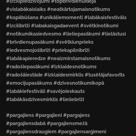
#izcilipiedzīvojumi #topbrīvdienuideja
#vislabākaislaiks #neatkārtojamaisnotikums
#kopābūšana #unikāliemomenti #labākaisfestivāls
#izcilibrīži #labakaisgadaevent #svētkinotikumi
#notikumikasiedvesmo #lieliepasākumi #lielāstusi
#brīvdienupasākumi #svētkiunprieks
#iedvesmojošibrīži #priekapilnibrīži
#labākapieredze #neaizmirstamaisnotikums
#radošiepasākumi #izklaidesnotikums
#radošāiestāde #izklaidesmirklis #tusētājafavorīts
#emocijupasākums #dzīvesnotikumikopā
#labākiefestivāli #savējoieskauts
#labākāsdzīvesmirklis #lieliebrīži
#pargajiens #pargajieni #pargajens
#pargajiensdabā #pargajiensmežā
#pargajiensdraugiem #pargajiensarģimeni