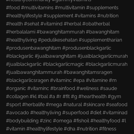
#food #multivitamins #multivitamin #supplements
#healthylifestyle #supplement #vitamins #nutrition
#health #sehat #vitamind #herbal #obatherbal
#herbalalami #bawanghitammurah #bawanghitam
#healthyliving #pedulikesehatan #supplementharian
#produsenbawanghitam #produsenblackgarlic
#blackgarlic #jualbawanghitam #jualblackgarlicmurah
#jualblackgarlic #blackgarlicmagic #blackgarlicmurah
#jualbawanghitammurah #bawanghitamsragen
#blackgarlicsragen #vitaminc #epa #vitamine #m
#organic #vitaminc #brainfood #wellness #saude
#collagen #kl #bal #a #r #fit #g #hearthealth #gym
#sport #herbalife #mega #natural #skincare #seafood
#avocado #healthyliving #superfood #diet #vitaminad
#bodybuilding #zinc #omega #fishoil #healthyfood #l
#vitamin #healthylifestyle #dha #nutrition #fitness