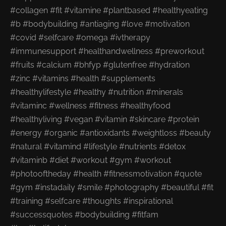
#collagen #fit #vitamine #plantbased #healthyeating
#b #bodybuilding #antiaging #love #motivation
#covid #selfcare #omega #ivtherapy
#immunesupport #healthandwellness #preworkout
#fruits #calcium #bhfyp #glutenfree #hydration
#zinc #vitamins #health #supplements
#healthylifestyle #healthy #nutrition #minerals
#vitaminc #wellness #fitness #healthyfood
#healthyliving #vegan #vitamin #skincare #protein
#energy #organic #antioxidants #weightloss #beauty
#natural #vitamind #lifestyle #nutrients #detox
#vitaminb #diet #workout #gym #workout
#photooftheday #health #fitnessmotivation #quote
#gym #instadaily #smile #photography #beautiful #fit
#training #selfcare #thoughts #inspirational
#successquotes #bodybuilding #fitfam