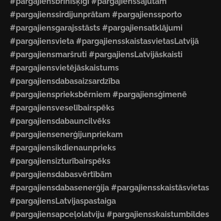
#pargajiensbrīnišķīgi #pargajienssajūtām
#pargajienssirdijunprātam #pargajienssporto
#pargajiensgarajsstāsts #pargajiensatklājumi
#pargajiensvieta #pargajiensskaistasvietasLatvijā
#pargajiensmaršruti #pargajiensLatvijāskaisti
#pargajiensvietējāskaistums
#pargajiensdabasaizsardzība
#pargajiensprieksbērniem #pargajiensģimenē
#pargajiensveselībairspēks
#pargajiensdabauncilvēks
#pargajiensenerģijunpriekam
#pargajiensikdienaunprieks
#pargajiensizturībairspēks
#pargajiensdabasvērtībām
#pargajiensdabasenerģija #pargajiensskaistāsvietas
#pargajiensLatvijaspastaiga
#pargajiensapceļolatviju #pargajiensskaistumbildes