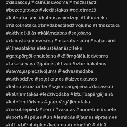
#dabasceļi #kalnuiedvesma #mežastāsti
#bezceļatakas #viedāstakas #ceļotmežā
#kalnutūrisms #kalnusasniedzējs #takuprieks
#nākotnetaka #brīvdabaspiedzīvojums #fitnesstaka
#aktīvietkājās #kājāmdabas #soļošana
#dabastakuiedvesma #iekarotvirsotni #dabassirdī
#fitnesatakas #iekustēšanāsprieks
#garapārgājienaiešana #kājāmgājējuiedvesma
#takasainava #garoiesaktīvāk #izturībakalnos
#savvaļaspiedzīvojums #iedvesmadaba
#aktīvadzīve #soļotkalnos #aizvedkalnos
#kalnutakuizturība #kājāmpārgājienā #dabassoli
#kalniemtakās #iedzīvodaba #izturībapārgājienā
#kalniemtūrisms #garopārgājienutaka
#nākotnēpiedz#bērni #vasaras #nometnē #spēlē
#sporta #spēles #un #iemācās #jaunas #prasmes
#utt, #bērni #piedzīvojumu #nometnē #atklāj