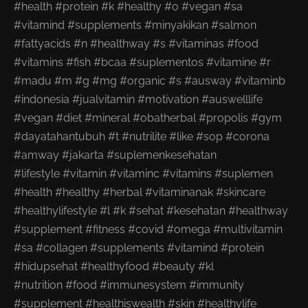
#health #protein #k #healthy #o #vegan #sa
#vitamind #supplements #minyakikan #salmon
#fattyacids #n #healthway #s #vitaminas #food
#vitamins #fish #bcaa #suplementos #vitamine #r
#madu #m #g #mg #organic #s #ausway #vitaminb
#indonesia #jualvitamin #motivation #auswelllife
#vegan #diet #mineral #obatherbal #propolis #gym
#dayatahantubuh #t #nutrilite #like #sop #corona
#amway #jakarta #suplemenkesehatan
#lifestyle #vitamin #vitaminc #vitamins #suplemen
#health #healthy #herbal #vitaminanak #skincare
#healthylifestyle #l #k #sehat #kesehatan #healthway
#supplement #fitness #covid #omega #multivitamin
#sa #collagen #supplements #vitamind #protein
#hidupsehat #healthyfood #beauty #kl
#nutrition #food #immunesystem #immunity
#supplement #healthiswealth #skin #healthylife