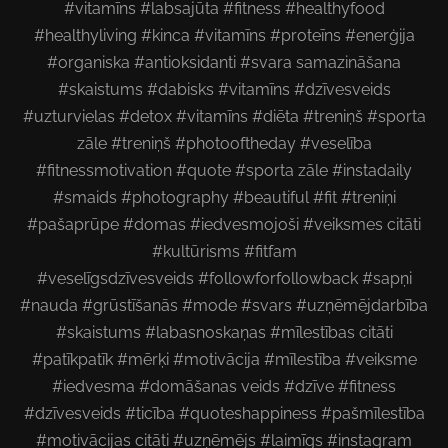
#vitamīns #labsajūta #fitness #healthyfood
#healthyliving #kinca #vitamīns #proteīns #enerģija
#organiska #antioksidanti #svara samazināšana
#skaistums #dabisks #vitamīns #dzīvesveids
#uzturvielas #detox #vitamīns #diēta #treniņš #sporta
zāle #treniņš #photooftheday #veselība
#fitnessmotivation #quote #sporta zāle #instadaily
#smaids #photography #beautiful #fit #treniņi
#pašaprūpe #domas #iedvesmojoši #veiksmes citāti
#kultūrisms #fitfam
#veselīgsdzīvesveids #followforfollowback #sapņi
#nauda #grūstīšanās #mode #svars #uzņēmējdarbība
#skaistums #labasnoskaņas #mīlestības citāti
#patīkpatīk #mērķi #motivācija #mīlestība #veiksme
#iedvesma #domāšanas veids #dzīve #fitness
#dzīvesveids #ticība #quoteshappiness #pašmīlestība
#motivācijas citāti #uzņēmējs #laimīgs #instagram