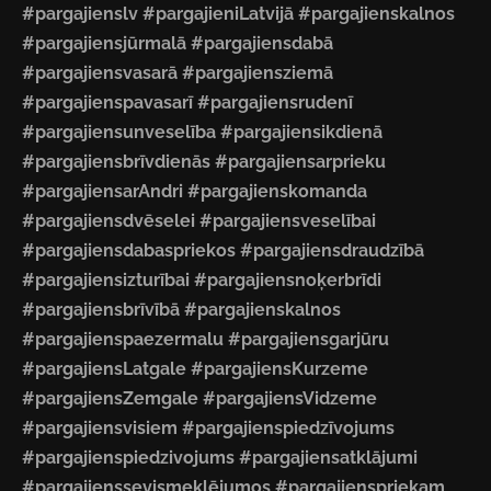
#pargajienslv #pargajieniLatvijā #pargajienskalnos
#pargajiensjūrmalā #pargajiensdabā
#pargajiensvasarā #pargajiensziemā
#pargajienspavasarī #pargajiensrudenī
#pargajiensunveselība #pargajiensikdienā
#pargajiensbrīvdienās #pargajiensarprieku
#pargajiensarAndri #pargajienskomanda
#pargajiensdvēselei #pargajiensveselībai
#pargajiensdabaspriekos #pargajiensdraudzībā
#pargajiensizturībai #pargajiensnoķerbrīdi
#pargajiensbrīvībā #pargajienskalnos
#pargajienspaezermalu #pargajiensgarjūru
#pargajiensLatgale #pargajiensKurzeme
#pargajiensZemgale #pargajiensVidzeme
#pargajiensvisiem #pargajienspiedzīvojums
#pargajienspiedzivojums #pargajiensatklājumi
#pargajienssevismeklējumos #pargajienspriekam