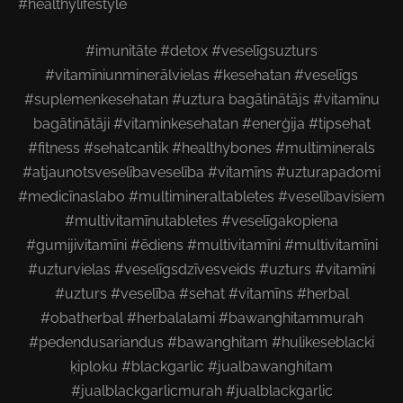
#healthylifestyle
#imunitāte #detox #veselīgsuzturs
#vitamīniunminerālvielas #kesehatan #veselīgs
#suplemenkesehatan #uztura bagātinātājs #vitamīnu
bagātinātāji #vitaminkesehatan #enerģija #tipsehat
#fitness #sehatcantik #healthybones #multiminerals
#atjaunotsveselībaveselība #vitamīns #uzturapadomi
#medicīnaslabo #multimineraltabletes #veselībavisiem
#multivitamīnutabletes #veselīgakopiena
#gumijivitamīni #ēdiens #multivitamīni #multivitamīni
#uzturvielas #veselīgsdzīvesveids #uzturs #vitamīni
#uzturs #veselība #sehat #vitamīns #herbal
#obatherbal #herbalalami #bawanghitammurah
#pedendusariandus #bawanghitam #hulikeseblacki
ķiploku #blackgarlic #jualbawanghitam
#jualblackgarlicmurah #jualblackgarlic