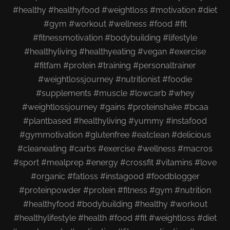
#healthy #healthyfood #weightloss #motivation #diet
#gym #workout #wellness #food #fit
#fitnessmotivation #bodybuilding #lifestyle
#healthyliving #healthyeating #vegan #exercise
#fitfam #protein #training #personaltrainer
#weightlossjourney #nutritionist #foodie
#supplements #muscle
#lowcarb #whey
#weightlossjourney #gains #proteinshake #bcaa
#plantbased #healthyliving #yummy #instafood
#gymmotivation #glutenfree #eatclean #delicious
#cleaneating #carbs #exercise #wellness #macros
#sport #mealprep #energy #crossfit #vitamins #love
#organic #fatloss #instagood #foodblogger
#proteinpowder
#protein #fitness #gym #nutrition
#healthyfood #bodybuilding #healthy #workout
#healthylifestyle #health #food #fit #weightloss #diet