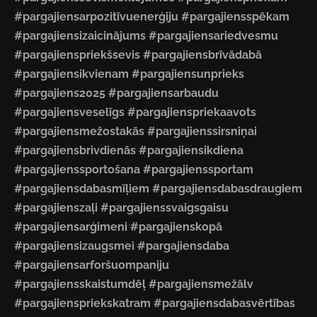
#pargajiensarpozitīvuenerģiju #pargajiensspēkam
#pargajiensizaicinājums #pargajiensariedvesmu
#pargajienspriekšsevis #pargajiensbrīvādabā
#pargajiensikvienam #pargajiensunprieks
#pargajiens2025 #pargajiensarbaudu
#pargajiensveselīgs #pargajienspriekaavots
#pargajiensmežostakās #pargajienssirsniņai
#pargajiensbrivdienās #pargajiensikdiena
#pargajienssportošana #pargajienssportam
#pargajiensdabasmīļiem #pargajiensdabasdraugiem
#pargajienszaļi #pargajienssvaigsgaisu
#pargajiensarģimeni #pargajienskopā
#pargajiensizaugsmei #pargajiensdaba
#pargajiensarforšuompaniju
#pargajiensskaistumdēļ #pargajiensmežālv
#pargajienspriekskatram #pargajiensdabasvērtības