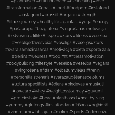
#plantbased #nutritioncoach #cleaneating #love
#transformation #goals #sport #foodporn #instafood
#instagood #crossfit #organic #strength
#fitnessjourney #healthylife #gainfast #yoga #energy
#pašaprūpe #bezglutēna #vingrošanas motivācija
#iedvesma #fitlife #fitspo #uzturs #fitness #veselība
#veselīgsdzīvesveids #veselīgs #veselīgsuzturs
#svara samazināšanās #motivācija #diēta #sporta zāle
#treniņš #wellness #food #fit #fitnessmotivation
#bodybuilding #lifestyle #veselība #veselība #vegāns
#vingrošana #fitfam #olbaltumvielas #treniņi
#personālaistreneris #svarazaudēšanasceļojums
#uztura speciālists #ēdiens #piedevas #muskuļi
#lowcarb #whey #weightlossjourney #guvumi
#proteinshake #bcaa #plantbased #healthyliving
#yummy #glutengy #instafoodan #tīrīšana #ogļhidrāti
#vingrojumi #labsajūta #makro #sports #ēdienreižu