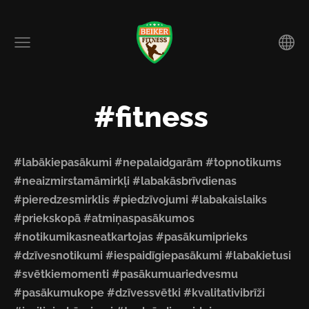
#fitness
#labākiepasākumi #nepalaidgarām #topnotikums
#neaizmirstamāmirkļi #labakāsbrīvdienas
#pieredzesmirklis #piedzīvojumi #labakaislaiks
#priekskopā #atmiņaspasākumos
#notikumikasneatkartojas #pasākumiprieks
#dzīvesnotikumi #iespaidīgiepasākumi #labakietusi
#svētkiemomenti #pasākumuariedvesmu
#pasākumukope #dzīvessvētki #kvalitativibrīži