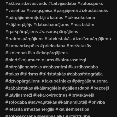
#aktīvaisdzīvesveids #Latvijasdaba #soļosspēks
#veselība #svaigsgaisa #pārgājienā #izkustēšanās
#pārgājieniemīļotāji #kalnos #takasekošana
#kājāmgājējs #dabasbaudījums #maztakām
#garšpārgājiens #vasaraspārgājiens
#rudenspārgājiens #latviestakās #izdzīvopārgājienu
#komandaspēks #prieksdaba #mežatakās
#ikdienaaktīva #ekopārgājiens
#piedzīvojumuceļojums #kalnusasniegt
#pārgājienaprieks #dabasritmi #kustibasdaba
#takas #tūrisms #tūristatakās #dabasfotogrāfija
#dzīvopārgājienu #takupētnieks #pārgājienusoma
#zābakstakas #kājāmgājējs #gājiensdabā #bezceļš
#latvijasmeži #iekarovirsotnes #brīvskāvējš
#soļodaba #savvaļatakās #kalnumīļotāji #brīvība
#ielasīta #mežaenerģija #kalniemīlestība
#soļosekošana #iešanaslaiks #rītaizturība