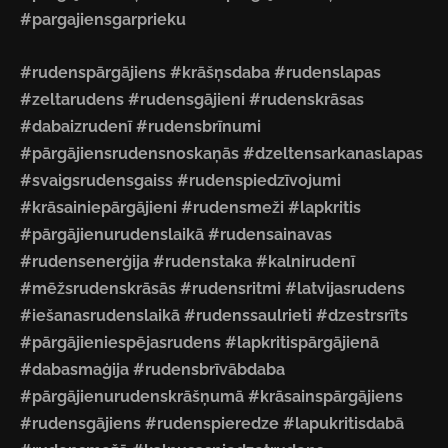
#pargajiensgarprieku
#rudenspārgājiens #krāšņsdaba #rudenslapas
#zeltarudens #rudensgājieni #rudenskrāsas
#dabaizrudenī #rudensbrīnumi
#pārgājiensrudensnoskaņās #dzeltensarkanaslapas
#svaigsrudensgaiss #rudenspiedzīvojumi
#krāsainiepārgājieni #rudensmeži #lapkritis
#pārgājienurudenslaikā #rudensainavas
#rudensenerģija #rudenstaka #kalnirudenī
#mēžsrudenskrāsās #rudensritmi #latvijasrudens
#iešanasrudenslaikā #rudenssaulrieti #dzestrsrīts
#pārgājieniespējasrudens #lapkritispārgājienā
#dabasmaģija #rudensbrīvābdaba
#pārgājienurudenskrāšņumā #krāsainspārgājiens
#rudensgājiens #rudenspieredze #lapukritisdabā