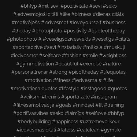
#bhfyp #mīli sevi #pozitivitāte #sevi #seko
#iedvesmojoši citāti #like #bizness #dienas citāts
#motivējošs #iedvesmot #loveyourself #business
#theday #photophoto #positivity #quoteoftheday
#photophoto # #veselīgsdzīvesveids #veselīgs #citāts
#sportadzīve #sevi #instadaily #māksla #muskuļi
#iedvesmot #selfcare #fashion #smile #weightloss
#gymmotivation #beautiful #exercise #nature
#personaltrenar #strong #picoftheday #lifequotes
#motivation #fitness #iedvesma # #life
#motivationalquotes #lifestyle #instagood #quotes
#veiksmi #treniņš #sporta zāle #instagram
#fitnesamotivācija #goals #mindset #fit #training
#pozitīvasvibes #seko #laimīgs #selflove #bhfyp
#bodybuilding #happiness #uztremevelikeur
#iedvesmas citāti #fatloss #eatclean #gymlife