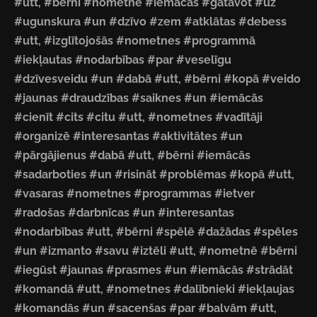
#utt, #bērni #nometnē #iemācās #gatavot #uz
#ugunskura #un #dzīvo #zem #atklātas #debess
#utt, #izglītojošās #nometnes #programmā
#iekļautas #nodarbības #par #veselīgu
#dzīvesveidu #un #dabā #utt, #bērni #kopā #veido
#jaunas #draudzības #saiknes #un #iemācās
#cienīt #cits #citu #utt, #nometnes #vadītāji
#organizē #interesantas #aktivitātes #un
#pārgājienus #dabā #utt, #bērni #iemācās
#sadarboties #un #risināt #problēmas #kopā #utt,
#vasaras #nometnes #programmas #ietver
#radošas #darbnīcas #un #interesantas
#nodarbības #utt, #bērni #spēlē #dažādas #spēles
#un #izmanto #savu #iztēli #utt, #nometnē #bērni
#iegūst #jaunas #prasmes #un #iemācās #strādāt
#komandā #utt, #nometnes #dalībnieki #iekļaujas
#komandās #un #sacenšas #par #balvām #utt,