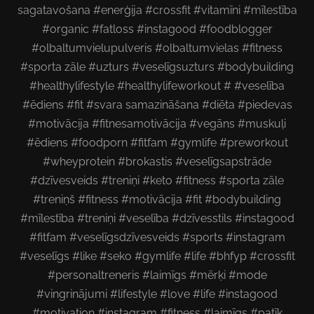
sagatavošana #enerģija #crossfit #vitamīni #mīlestība
#organic #fatloss #instagood #foodblogger
#olbaltumvielupulveris #olbaltumvielas #fitness
#sporta zāle #uzturs #veselīgsuzturs #bodybuilding
#healthylifestyle #healthylifeworkout # #veselība
#ēdiens #fit #svara samazināšana #diēta #piedevas
#motivācija #fitnesamotivācija #vegāns #muskuļi
#ēdiens #foodporn #fitfam #gymlife #preworkout
#wheyprotein #brokastis #veselīgsapstrāde
#dzīvesveids #treniņi #keto #fitness #sporta zāle
#treniņš #fitness #motivācija #fit #bodybuilding
#mīlestība #treniņi #veselība #dzīvesstils #instagood
#fitfam #veselīgsdzīvesveids #sports #instagram
#veselīgs #like #seko #gymlife #life #bhfyp #crossfit
#personaltreneris #laimīgs #mērķi #mode
#vingrinājumi #lifestyle #love #life #instagood
#motivation #instagram #fitness #laimīgs #patīk