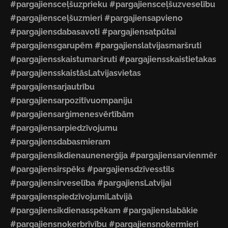
#pargajiensceļšuzprieku #pargajiensceļšuzveselību
#pargajiensceļšuzmieri #pargajiensapvieno
#pargajiensdabasavoti #pargajiensatpūtai
#pargajiensgarupēm #pargajienslatvijasmaršruti
#pargajiensskaistumaršruti #pargajiensskaistietakas
#pargajiensskaistāsLatvijasvietas
#pargajiensarjautrību
#pargajiensarpozitīvuompaniju
#pargajiensarģimenesvērtībām
#pargajiensarpiedzīvojumu
#pargajiensdabasmieram
#pargajiensikdienaunenerģija #pargajiensarvienmēr
#pargajiensirspēks #pargajiensdzīvesstils
#pargajiensirveselība #pargajiensLatvijai
#pargajienspiedzīvojumiLatvijā
#pargajiensikdienasspēkam #pargajienslabākie
#pargajiensnoķerbrīvību #pargajiensnoķermieri