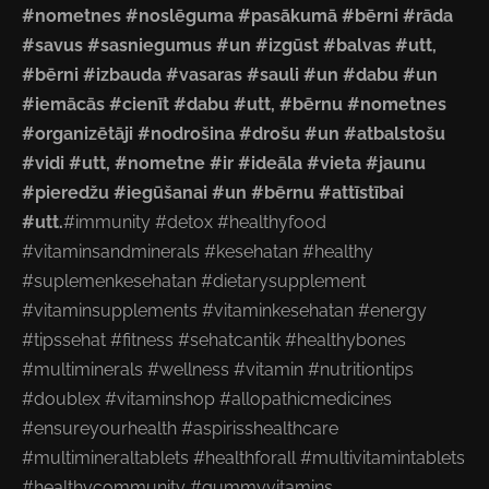
#nometnes #noslēguma #pasākumā #bērni #rāda
#savus #sasniegumus #un #izgūst #balvas #utt,
#bērni #izbauda #vasaras #sauli #un #dabu #un
#iemācās #cienīt #dabu #utt, #bērnu #nometnes
#organizētāji #nodrošina #drošu #un #atbalstošu
#vidi #utt, #nometne #ir #ideāla #vieta #jaunu
#pieredžu #iegūšanai #un #bērnu #attīstībai
#utt.
#immunity #detox #healthyfood
#vitaminsandminerals #kesehatan #healthy
#suplemenkesehatan #dietarysupplement
#vitaminsupplements #vitaminkesehatan #energy
#tipssehat #fitness #sehatcantik #healthybones
#multiminerals #wellness #vitamin #nutritiontips
#doublex #vitaminshop #allopathicmedicines
#ensureyourhealth #aspirisshealthcare
#multimineraltablets #healthforall #multivitamintablets
#healthycommunity #gummyvitamins