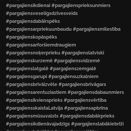
#pargajiensikdienai #pargajiensprieksunmiers
#pargajiensveselīgsdzīvesveids
#pargajiensdabāirspēks
#pargajiensarpriekuunbaudu #pargajiensmīlestība
#pargajienskopāspēks
#pargajiensarforšiemdraugiem
#pargajiensnoķerprieku #pargajienslatviski
#pargajienskurzemē #pargajiensvidzemē
#pargajienslatgalē #pargajienszemgalē
#pargajiensgarupi #pargajiensuzkalniem
#pargajiensbrīvāizvēle #pargajiensbrīvāgars
#pargajiensarentuziastiem #pargajiensdabaunmiers
#pargajiensikvienaprieks #pargajiensvērtība
#pargajiensskaistaLatvija #pargajiensapbrīna
#pargajiensmūsuvalsts #pargajiensdabāirprieks
#pargajiensikdienāvajadzīgs #pargajienslabākiebrīži