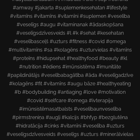
#amway #jakarta #suplemenkesehatan #lifestyle
#vitamīns #vitamīns #vitamīni #suplemen #veselība
#veselīgs #augu #vitaminanak #ādaskopšana
#veselīgsdzīvesveids #l #k #sehat #kesehatan
#veselībasceļš #uzturs #fitness #covid #omega
#multivitamīns #sa #kolagēns #uzturvielas #vitamīns
#proteīns #hidupsehat #healthyfood #beauty #kl
#nutrition #ēdiens #imūnsistēma #imunitāte
#papildinātājs #veselībabagātība #āda #veselīgadzīve
#kolagēns #fit #vitamīns #augu bāze #healthyeating
#b #bodybuilding #antiaging #love #motivation
#covid #selfcare #omega #ivterapija
#imūnsistēmasatbalsts #veselībaunveselība
#pirmstreniņa #augļi #kalcijs #bhfyp #bezglutēna
#hidratācija #cinks #vitamīni #veselība #uzturs
#veselīgsdzīvesveids #veselīgs #uzturs #minerālvielas