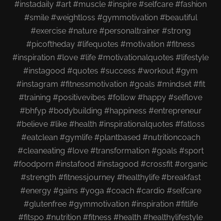
#instadaily #art #muscle #inspire #selfcare #fashion
#smile #weightloss #gymmotivation #beautiful
#exercise #nature #personaltrainer #strong
#picoftheday #lifequotes
#motivation #fitness
#inspiration #love #life #motivationalquotes #lifestyle
#instagood #quotes #success #workout #gym
#instagram #fitnessmotivation #goals #mindset #fit
#training #positivevibes #follow #happy #selflove
#bhfyp #bodybuilding #happiness #entrepreneur
#believe #like #health #inspirationalquotes
#fatloss
#eatclean #gymlife #plantbased #nutritioncoach
#cleaneating #love #transformation #goals #sport
#foodporn #instafood #instagood #crossfit #organic
#strength #fitnessjourney #healthylife #breakfast
#energy #gains #yoga #coach #cardio #selfcare
#glutenfree #gymmotivation #inspiration #fitlife
#fitspo
#nutrition #fitness #health #healthylifestyle