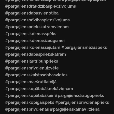
#pargajiensdraudzībaspiedzīvojums
#pargajiensdabasvienotība
#pargajiensbrīvībaspiedzīvojums
#pargajienspriekskatramvienam
#pargajiensikdienasspēks
#pargajiensikdienasizaugsmei
#pargajiensikdienassajūtām #pargajiensmežāspēks
#pargajiensdabaspriekskatram
#pargajiensjautrībunprieks
#pargajiensbrīvdienuizvēle
#pargajiensskaistasdabasvietas
#pargajiensmaršrutilatvijā
#pargajienskopālabāknekāvienam
#pargajienskopālabākair #pargajiensdrauguprieks
#pargajienskopīgaispēks #pargajiensbrīvdienaprieks
#pargajiensbrīvdienas #pargajienskalnaVirzienā